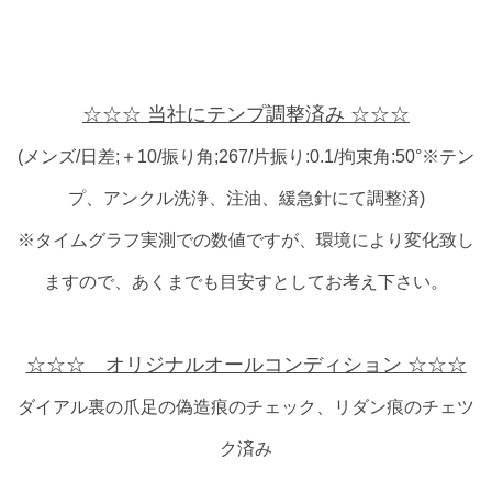
☆☆☆ 当社にテンプ調整済み ☆☆☆
(メンズ/日差;＋10/振り角;267/片振り:0.1/拘束角:50°※テン
プ、アンクル洗浄、注油、緩急針にて調整済)
※タイムグラフ実測での数値ですが、環境により変化致し
ますので、あくまでも目安すとしてお考え下さい。
☆☆☆ オリジナルオールコンディション ☆☆☆
ダイアル裏の爪足の偽造痕のチェック、リダン痕のチェツ
ク済み