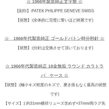
☆ 1966年製造純正文字盤 ☆
【刻印】:PATEK PHILIPPE GENEVE SWISS
【状態】:(全体的に完璧に誓いほど綺麗です)
☆ 1966年代製造純正 ゴールドバトン時分秒針 ☆
【状態】:(分針は交換させて頂いております)
☆ 1966年代製造純正 18金無垢 ラウンド カラトラ
バ ケース ☆
【状態】:(極小キズ程度のキズで、磨き痕もなく最高の状態
です)
【サイズ】:( 約31mm横径リューズ含めず×37mm/両ラグ先