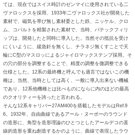
ては、現在ではスイス時計のゼンマイに使用されている二
ヴァロックスを採用、1933年二ヴァロックス社が開発した
素材で、磁気を帯び無し素材委とした鉄、ニッケル、クロ
ム、コバルトを精製された素材で、当時、パテックフィリ
ップは、開発したと同時に導入した。当然その抵抗を受け
にくいように、緩急針を無くし、チラネジ無くすことで天
輪にC型のマスロッによるジャイロマックステンプ採用。そ
の穴の部分を調整することで、精度の調整を微調整できる
仕様とした。12系の最終機と呼んでも過言ではないこの機
種は、当然、当時としては高く、一般に導入出来ない機械
であり、12系他機種とは比べものにならに内のほどの最高
のクオリティーを誇ったと言われる。
そんな12系キャリバー27AM400を搭載したモデルはRef.9
6。1932年、自由曲線であるアール・ヌーボーのラウンド
の造形に、角型を造形理論のひとつとしたアールデコの直
線的造形を重ね創造するかのように、曲線で表現したラウ