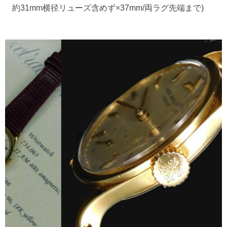
約31mm横径リューズ含めず×37mm/両ラグ先端まで)