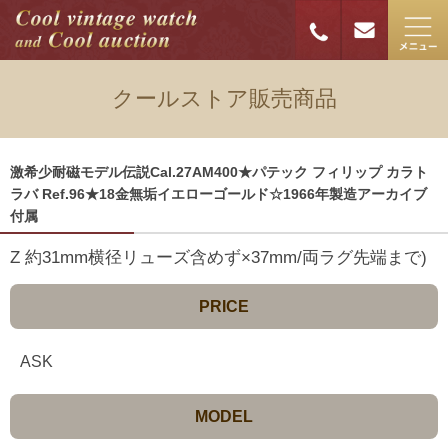
クールストア販売商品
激希少耐磁モデル伝説Cal.27AM400★パテック フィリップ カラト
ラバ Ref.96★18金無垢イエローゴールド☆1966年製造アーカイブ
付属
Z 約31mm横径リューズ含めず×37mm/両ラグ先端まで)​
PRICE
ASK
MODEL