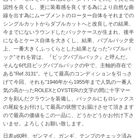
認性を良くし、更に装着感を良くする為により自然な曲
線を出す為にムーブメントのローター自体をそれまでの
シングルカットからダブルカットへと改良しその結果、
今までにないラウンドしたバックケースが生まれ、後半
になるとケース自体を大きくし、結果、バブルバック史
上、一番大きくふっくらとした結果となった”バブルバ
ック”それを皆は、『ビッグバブルバック』と呼んだ。
そんな6代目ビッグバブルバックの中で、主軸的存在で
ある”Ref.3131″。そして最高のコンディションを引っさ
げて今回、それも”1946年から1955年まで人気の一番人
気の高かったROLEXとOYSTERの文字の間に十字マー
クを刻んだクラウンを装備し、バックルにもロレックス
の尾錠をお付けして最高の状態でお届けさせて頂きます
ので最高の価値をこの一品に、どうかどうかお付け下さ
いませ。よろしくお願い致します。
日差±60秒、ゼンマイ、ガンギ、テンプのチェック済み