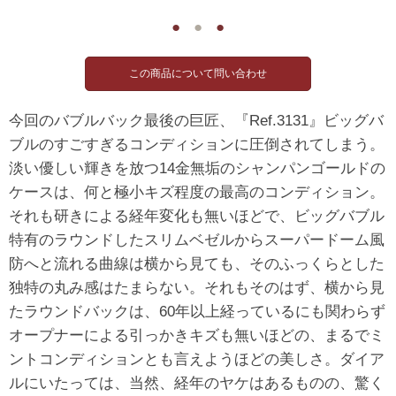
●
●
●
今回のバブルバック最後の巨匠、『Ref.3131』ビッグバ
ブルのすごすぎるコンディションに圧倒されてしまう。
淡い優しい輝きを放つ14金無垢のシャンパンゴールドの
ケースは、何と極小キズ程度の最高のコンディション。
それも研きによる経年変化も無いほどで、ビッグバブル
特有のラウンドしたスリムベゼルからスーパードーム風
防へと流れる曲線は横から見ても、そのふっくらとした
独特の丸み感はたまらない。それもそのはず、横から見
たラウンドバックは、60年以上経っているにも関わらず
オープナーによる引っかきキズも無いほどの、まるでミ
ントコンディションとも言えようほどの美しさ。ダイア
ルにいたっては、当然、経年のヤケはあるものの、驚く