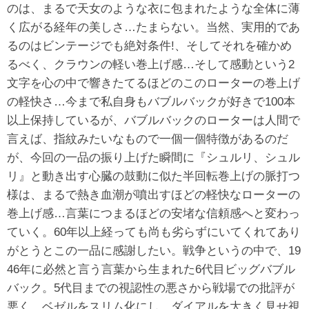
のは、まるで天女のような衣に包まれたような全体に薄
く広がる経年の美しさ…たまらない。当然、実用的であ
るのはビンテージでも絶対条件!、そしてそれを確かめ
るべく、クラウンの軽い巻上げ感…そして感動という2
文字を心の中で響きたてるほどのこのローターの巻上げ
の軽快さ…今まで私自身もバブルバックが好きで100本
以上保持しているが、バブルバックのローターは人間で
言えば、指紋みたいなもので一個一個特徴があるのだ
が、今回の一品の振り上げた瞬間に『シュルリ、シュル
リ』と動き出す心臓の鼓動に似た半回転巻上げの脈打つ
様は、まるで熱き血潮が噴出すほどの軽快なローターの
巻上げ感…言葉につまるほどの安堵な信頼感へと変わっ
ていく。60年以上経っても尚も劣らずにいてくれてあり
がとうとこの一品に感謝したい。戦争というの中で、19
46年に必然と言う言葉から生まれた6代目ビッグバブル
バック。5代目までの視認性の悪さから戦場での批評が
悪く、ベゼルをスリム化にし、ダイアルを大きく見せ視