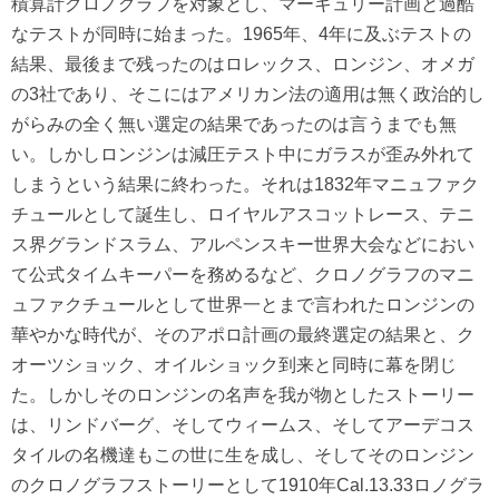
積算計クロノグラフを対象とし、マーキュリー計画と過酷
なテストが同時に始まった。1965年、4年に及ぶテストの
結果、最後まで残ったのはロレックス、ロンジン、オメガ
の3社であり、そこにはアメリカン法の適用は無く政治的し
がらみの全く無い選定の結果であったのは言うまでも無
い。しかしロンジンは減圧テスト中にガラスが歪み外れて
しまうという結果に終わった。それは1832年マニュファク
チュールとして誕生し、ロイヤルアスコットレース、テニ
ス界グランドスラム、アルペンスキー世界大会などにおい
て公式タイムキーパーを務めるなど、クロノグラフのマニ
ュファクチュールとして世界一とまで言われたロンジンの
華やかな時代が、そのアポロ計画の最終選定の結果と、ク
オーツショック、オイルショック到来と同時に幕を閉じ
た。しかしそのロンジンの名声を我が物としたストーリー
は、リンドバーグ、そしてウィームス、そしてアーデコス
タイルの名機達もこの世に生を成し、そしてそのロンジン
のクロノグラフストーリーとして1910年Cal.13.33ロノグラ