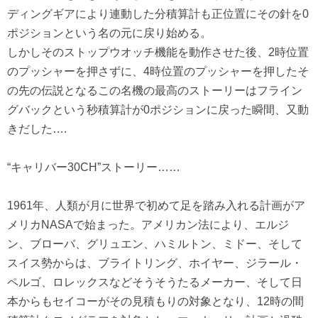
ディングギアにより連動した分積算計も正位置にその針を0
ポジションという名の元に戻り始める。
しかしそのストップウオッチ機能を動作させた後、2時位置
のプッシャーを押さずに、4時位置のプッシャーを押したそ
の先の伝説となるこの名機の最高のストーリーはフライン
グバックという秒積算計が0ポジションに戻った瞬間、又動
きだした….
“キャリバー30CH”ストーリー……
1961年、人類が月に世界で初めて足を踏み入れる計画がア
メリカNASAで始まった。アメリカン法により、エルジ
ン、ブローバ、グリュエン、ハミルトン、ミドー、そして
スイス勢からは、ブライトリング、ホイヤー、ジラール・
ペルゴ、ロレックスなどそうそうたるメーカー、そして日
本からもセイコーがその見積もりの対象となり、12時の間