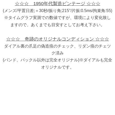
☆☆☆ 1950年代製造ビンテージ ☆☆☆
(メンズ/平置日差;＋30秒/振り角;215°/片振:0.5ms/拘束角:55)
※タイムグラフ実測での数値ですが、環境により変化致し
ますので、あくまでも目安すとしてお考え下さい。
☆☆☆ 奇跡のオリジナルコンディション ☆☆☆
ダイアル裏の爪足の偽造痕のチェック、リダン痕のチェツ
ク済み
(バンド、バックル以外は完全オリジナル)※ダイアルも完全
オリジナルです。