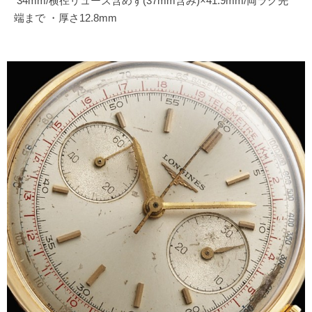
34mm/横径リューズ含めず(37mm含み)×41.9mm/両ラグ先
端まで ・厚さ12.8mm