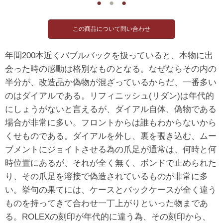
●
●
●
年間200本近くバブルバックを扱っていると、本物に出
会った時の感動は格別なものとなる。なぜならその内の
半分が、改造品か偽物が混ざっているからだ、一番多い
のはダイアルである。リフィニッシュ(リダン)は年代的
にしょうがないと言えるが、ダイアル自体、偽物である
場合が非常に多い。フロントからは誰もわからないから
くせものである。ダイアルを外し、裏を覗き込む、ムー
ブメントにジョイトさせる為の爪足が通常は、何時と何
時位置にあるが、それが全く無く、ボンドで止められた
り、その爪足を溶接で偽造されているものが非常に多
い。挙句の果てには、ケースとバックケースが全く違う
ものを持ってきて合わせ一丁上がりといった物まであ
る。ROLEXの刻印が年代的に違う為、その刻印から、