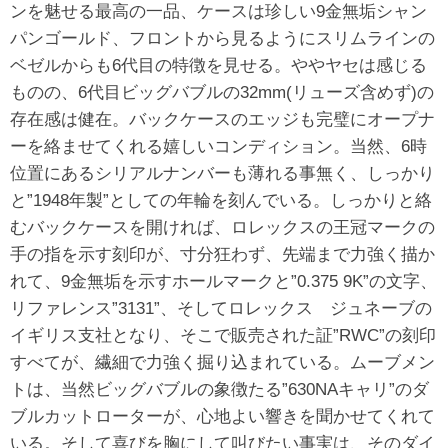
ンを魅せる最高の一品、ケースは珍しい9金無垢シャン
パンゴールド、フロントから見るようにスリムラインの
ベゼルからも6代目の特徴を見せる。ややヤセは感じる
ものの、6代目ビッグバブルの32mm(リューズ含めず)の
存在感は健在。バックケースのエッジも完璧にオープナ
ーを絡ませてくれる嬉しいコンディション。当然、6時
位置にあるシリアルナンバーも薄れる事無く、しっかり
と”1948年製”としての年輪を刻んでいる。しっかりと絡
むバックケースを開ければ、ロレックスの王冠マークの
手の指を示す刻印が、寸分狂わず、先端まで力強く描か
れて、9金無垢を示すホールマークと”0.375 9K”の文字、
リファレンス”3131”、そしてロレックス ジュネーブの
イギリス支社となり、そこで販売された証”RWC”の刻印
すべてが、繊細で力強く掘り込まれている。ムーブメン
トは、当然ビッグバブルの象徴たる”630NAキャリ”のダ
ブルカットローターが、心地よい響きを聞かせてくれて
いる。そして喜びを胸にして叫びたい事実は、そのダイ