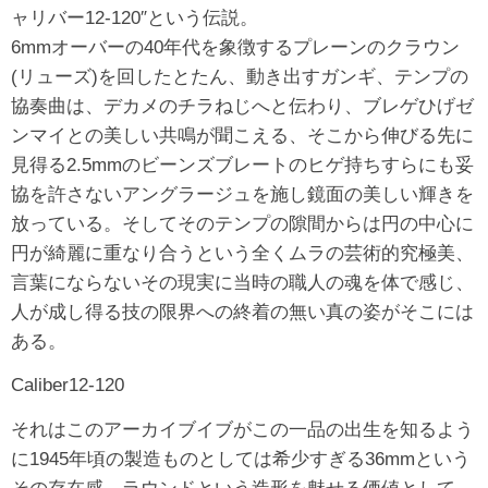
ャリバー12-120″という伝説。
6mmオーバーの40年代を象徴するプレーンのクラウン
(リューズ)を回したとたん、動き出すガンギ、テンプの
協奏曲は、デカメのチラねじへと伝わり、ブレゲひげゼ
ンマイとの美しい共鳴が聞こえる、そこから伸びる先に
見得る2.5mmのビーンズブレートのヒゲ持ちすらにも妥
協を許さないアングラージュを施し鏡面の美しい輝きを
放っている。そしてそのテンプの隙間からは円の中心に
円が綺麗に重なり合うという全くムラの芸術的究極美、
言葉にならないその現実に当時の職人の魂を体で感じ、
人が成し得る技の限界への終着の無い真の姿がそこには
ある。
Caliber12-120
それはこのアーカイブイブがこの一品の出生を知るよう
に1945年頃の製造ものとしては希少すぎる36mmという