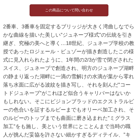
2番車、3番車を固定するブリッジが大きく湾曲しなでら
かな曲線を描いた美しい”ジュネーブ様式”の伝統を引き
継ぎ、究極の美へと導く…18世紀、ジュネーブ学校の教
授であったロジェール・ビュゾーが描き創造したこの様
式に見入れられたように、1年間の2/3が雪で閉ざされた
スイス、ジュネーブで創造され、明方のジュネーブ湖畔
の静まり返った湖畔に一滴の雪解けの水滴が葉から零れ
落ち水面に広がる波紋を描き写し、それを刻んだ”コー
トドジュネーブ”がこれほど似合うキャリバーはないか
もしれない。そこにビジョンブラッドのエクストラルビ
ーの色合いを証するルビーまでもオリーベ加工され、そ
のルビーのトップまでも曲面に磨き込まれた”ミグラス
加工”をも施し、美という世界にとことんまで当時の職
人が挑んだ妥協を許さない細かすぎるディテイル、”キ