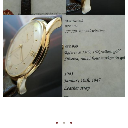
●
●
●