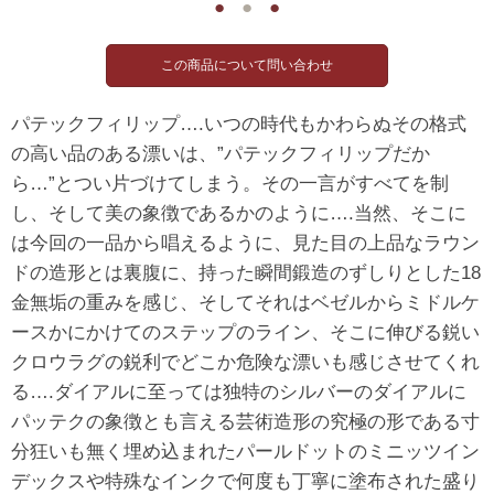
●
●
●
パテックフィリップ….いつの時代もかわらぬその格式
の高い品のある漂いは、”パテックフィリップだか
ら…”とつい片づけてしまう。その一言がすべてを制
し、そして美の象徴であるかのように….当然、そこに
は今回の一品から唱えるように、見た目の上品なラウン
ドの造形とは裏腹に、持った瞬間鍛造のずしりとした18
金無垢の重みを感じ、そしてそれはベゼルからミドルケ
ースかにかけてのステップのライン、そこに伸びる鋭い
クロウラグの鋭利でどこか危険な漂いも感じさせてくれ
る….ダイアルに至っては独特のシルバーのダイアルに
パッテクの象徴とも言える芸術造形の究極の形である寸
分狂いも無く埋め込まれたパールドットのミニッツイン
デックスや特殊なインクで何度も丁寧に塗布された盛り