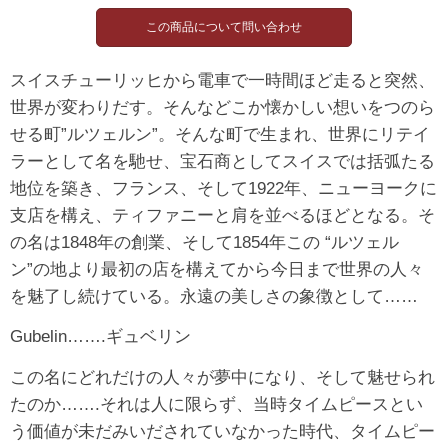
スイスチューリッヒから電車で一時間ほど走ると突然、
世界が変わりだす。そんなどこか懐かしい想いをつのら
せる町”ルツェルン”。そんな町で生まれ、世界にリテイ
ラーとして名を馳せ、宝石商としてスイスでは括弧たる
地位を築き、フランス、そして1922年、ニューヨークに
支店を構え、ティファニーと肩を並べるほどとなる。そ
の名は1848年の創業、そして1854年この “ルツェル
ン”の地より最初の店を構えてから今日まで世界の人々
を魅了し続けている。永遠の美しさの象徴として……
Gubelin…….ギュベリン
この名にどれだけの人々が夢中になり、そして魅せられ
たのか…….それは人に限らず、当時タイムピースとい
う価値が未だみいだされていなかった時代、タイムピー