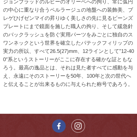
ジョンブラッドのルビーのオリーベへの拘り、常に弧円
の中心に重なり合うペルラージュの地盤への装飾美、ブ
レゲひげゼンマイの昇りゆく美しさの先に見るビーンズ
プレートにまで鏡面を施した職人の拘り、そして緩急針
のバックラッシュを防ぐ実用パーツをみごとに独自のス
ワンネックという世界を確立したパテックフィリップの
実力の所以、すべて26.5(27)mm、12ラインとして”12-40
0″系というストーリーがここに存在する確かな証ともな
ろう。最高の逸品とは、それは見た者すべてに感動を与
え、永遠にそのストーリーを50年、100年と次の世代へ
と伝えることが出来るものに与えられた称号であろう。