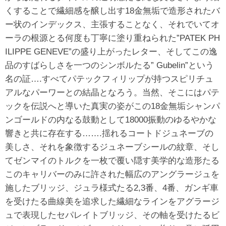
くすることで繊細感を醸し出す18金無垢で造形されたバ
ー状のインデックス、主張することなく、それでいてオ
ーラの根源とる何度も丁寧に塗り重ねられた”PATEK PH
ILIPPE GENEVE”の盛り上がったレター、そしてこの逸
品のすばらしさを一つのシンボルたる” Gubelin”という
名の証….すべてパテックフィリップが持つスピリチュ
アルなパーワーとの結晶となろう。当然、そこにはパテ
ックを伝説へと導いた真実の姿がこの18金無垢シャンパ
ンゴールドの内なる鼓動として18000振動のゆるやかな
響きと共に存在する…….揺れるコートドジュネーブの
美しさ、それを象徴するジュネーブシールの紋章、そし
てゼンマイのトルクを一枚で覆い隠す美学的な造形たる
このキャリバーのみに許された幅広のアングラージュを
施したブリッジ、ジュラ様式たる2,3番、4番、ガンギ車
を受けたる曲線美を追求した繊細なラインをアグラージ
ュで表現したセパレイトブリッジ、その軸を受けたるビ