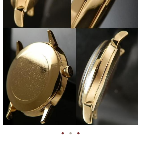
●
●
●