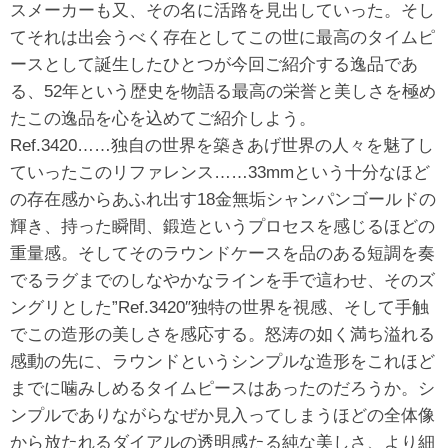
スメーカーも又、その名に活路を見出していった。そし
てそれは出会うべく存在としてこの世に最高のタイムピ
ースとして誕生したひとつが今回ご紹介する逸品であ
る、52年という歴史を物語る最高の栄誉と美しさを極め
たこの逸品を心を込めてご紹介しよう。
Ref.3420……独自の世界を築きあげ世界の人々を魅了し
ていったこのリファレンス……33mmという十分なほど
の存在感からあふれ出す18金無垢シャンパンゴールドの
輝き、持った瞬間、鍛造というプロセスを感じるほどの
重量感。そしてそのラウンドケースを品のある短調を奏
でるラグまでのしなやかなラインを手で這わせ、そのズ
ングリとした”Ref.3420″独特の世界を視感、そして手触
でこの造形の美しさを感応する。怒涛の如く満ち溢れる
感動の先に、ラウンドというシンプルな造形をこれほど
までに噛みしめるタイムピースはあったのだろうか。シ
ンプルでありながらなぜか見入ってしまうほどの全体像
から放たれるダイアルの透明感たる純な美しさ、より細