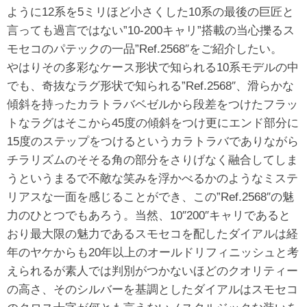
ように12系を5ミリほど小さくした10系の最後の巨匠と
言っても過言ではない”10-200キャリ”搭載の当心擽るス
モセコのパテックの一品”Ref.2568″をご紹介したい。
やはりその多彩なケース形状で知られる10系モデルの中
でも、奇抜なラグ形状で知られる”Ref.2568″、滑らかな
傾斜を持ったカラトラバベゼルから段差をつけたフラッ
トなラグはそこから45度の傾斜をつけ更にエンド部分に
15度のステップをつけるというカラトラバでありながら
チラリズムのそそる角の部分をさりげなく融合してしま
うというまるで不敵な笑みを浮かべるかのようなミステ
リアスな一面を感じることができ、この”Ref.2568″の魅
力のひとつでもあろう。当然、10″200″キャリであると
おり最大限の魅力であるスモセコを配したダイアルは経
年のヤケからも20年以上のオールドリフィニッシュと考
えられるが素人では判別がつかないほどのクオリティー
の高さ、そのシルバーを基調としたダイアルはスモセコ