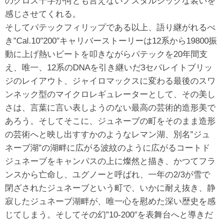
のクロス十字が何とも言えないノスタルジックな装いを
感じさせてくれる。
そしてパテックフィリップである以上、語り継がれるべ
き”Cal.10″200″キャリバーストーリーは12系から19800振
動に上げ熱いビートを叩きながらパテックを20年間支
え、唯一、12系のDNAを引き継いだ3セパレイトブリッ
ジのレイアウト、ジャイロマックスに変わる最後のスワ
ンネック型のマイクロレギュレーターとして、その美し
さは、言葉に言い表しようのない最高の芸術的造形美で
あろう。そしてそこに、ジュネーブの町をそのまま造形
の芸術へと映し出すすかのようなレマン湖、別名”ジュ
ネーブ湖”の湖畔に広がる波紋のように広がるコートド
ジュネーブをキャンパスの上に燦然と描き、かつてフラ
ンスから亡命し、ユグノーと呼ばれ、一年の2/3が雪で
閉ざされたジュネーブという町で、いかに耐え抜き、静
寂したジュネーブ湖畔が、唯一心を慰めた深い歴史を感
じてしまう。そしてその幻”10-200″を表舞台へと導きだ