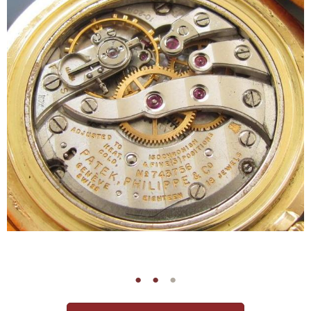
●
●
●