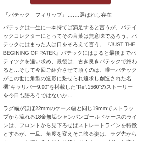
『パテック フィリップ』….…選ばれし存在
パテックは一生に一本持てば満足すると言うが、パテイ
ックコレクターにとってその言葉は無意味であろう。パ
テックにはまった人は口をそろえて言う。『JUST THE
BEGINING OF PATEK』パテックにはまると最後までパ
ティツクを追い求め、最後は、古き良きパテックで終わ
ると…そして今回ご紹介させて頂くのは、唯一パテック
がこの世に角型の造形に魅せられ追求し創造された名
機”キャリバー9.90″を搭載した”Ref.1560″のストーリー
を今日も語ろうではないか…
ラグ幅がほぼ22mmのケース幅と同じ19mmでストラッ
プから流れる18金無垢シャンパンゴールドケースのライ
ンは、フロントから見下ろせばストレートラインを特徴
とするが、一旦、角度を変えそこ映る姿は、ラグ先から