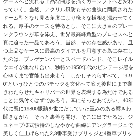
ケースへと流れる上品な曲線を描くカーシブドへと変わ
っていく。当然、アクリル風防もその曲線に同調された
ドーム型となり見る角度により様々な様相を漂わせてく
れる。厚手のケースを特徴とし、そこに大き目のプレー
ンクラウンが華を添え、世界最高峰角型のプロセスへと
真に迫った一品であろう。当然、その存在感があり、且
つ上品なケースに最高のダイアルを用意する為に存在し
たのは、ブレゲナンバーとスペードハンド、そこレイル
ウエイが重なり合い、独特の1950年代のビンテージ感を
心ゆくまで官能も出来よう。しかしそれらすべて、”9-9
0″というひとつのパテックを文化へて変え後世にまで響
きわたらせたキャリバーの世界を表現する為だけである
ことに気付くはずであろう。耳にそっとあてがい、40年
代に既に19800振動を世にだしていた重みのある響きわ
聞きながら、そっと裏蓋を開け、そこに出でたるは、ジ
ュネーブ様式独特のしなやかな曲線にアングラージュで
美しく仕上げられた2,3番車受けブリッジと4番車ブリッ