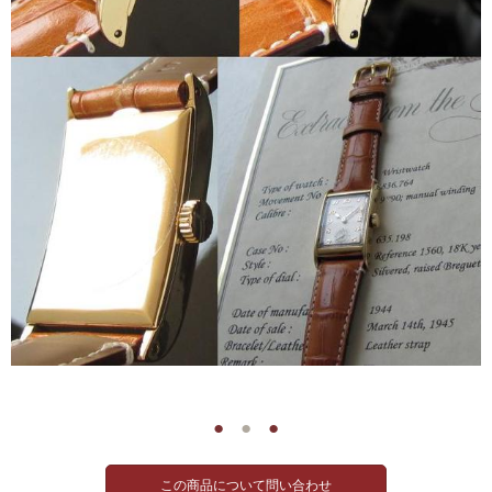
●
●
●