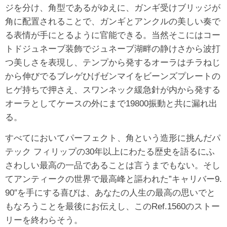
ジを分け、角型であるがゆえに、ガンギ受けブリッジが
角に配置されることで、ガンギとアンクルの美しい奏で
る表情が手にとるように官能できる。当然そこにはコー
トドジュネーブ装飾でジュネーブ湖畔の静けさから波打
つ美しさを表現し、テンプから発するオーラはチラねじ
から伸びでるブレゲひげゼンマイをビーンズプレートの
ヒゲ持ちで押さえ、スワンネック緩急針が内から発する
オーラとしてケースの外にまで19800振動と共に漏れ出
る。
すべてにおいてパーフェクト、角という造形に挑んだパ
テック フィリップの30年以上にわたる歴史を語るにふ
さわしい最高の一品であることは言うまでもない。そし
てアンティークの世界で最高峰と謳われた”キャリバー9.
90″を手にする喜びは、あなたの人生の最高の思いでと
もなろうことを最後にお伝えし、このRef.1560のストー
リーを終わらそう。