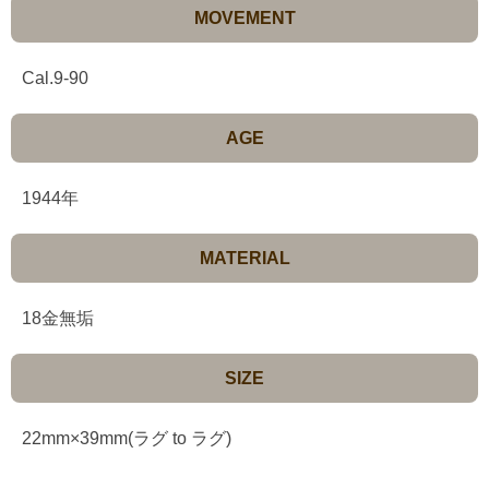
MOVEMENT
Cal.9-90
AGE
1944年
MATERIAL
18金無垢
SIZE
22mm×39mm(ラグ to ラグ)