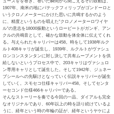
ューズをを巻き、巻いた瞬間から聞こえるその鼓動は、
1907年、南米の地にパテックフィリップがゴンドーロと
いうクロノメーターにかけた思いに共鳴するかのよう
に、精度というものを唱えた”クロノメーターロワイヤ
ル”の意志を18000振動というロービートがガンギ、アン
クルの共鳴音として、確かな鼓動を体全体に伝えてくれ
る。与えられたキャリバーは458。時をして1938年ルク
ルト408キャリが誕生し、1939年、ルクルトがヴァシュ
ロンコンスタンタンに対し決して共有ムーブメントを供
給しないというプロセス中で、203キャリはヴァシュロ
ン専用キャリとして誕生した。そして1942年、ジュネー
ブシールへの先駆けとなっていく伝説キャリバーが誕生
していく。スモセコ仕様キャリバー458。そしてセンタ
ーセコンド仕様466キャリバーである。
そんなストーリーを奏でる今回の一品、ダイアルも完全
なオリジナルであり、60年以上の時を語り続けているよ
うに、経年という時の年輪の証が、経年というヤケによ