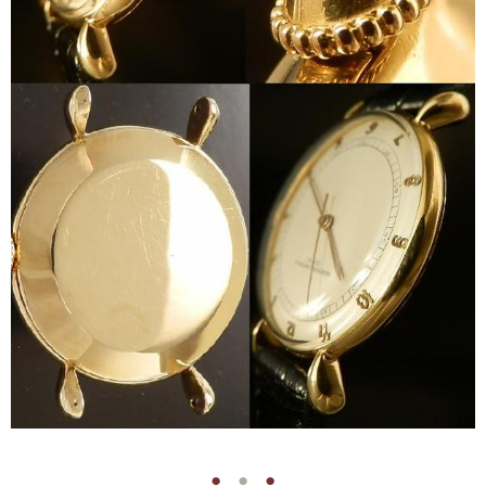
●
●
●