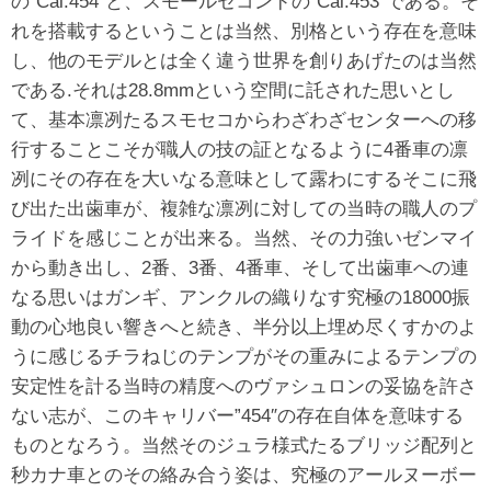
の”Cal.454″と、スモールセコンドの”Cal.453″である。そ
れを搭載するということは当然、別格という存在を意味
し、他のモデルとは全く違う世界を創りあげたのは当然
である.それは28.8mmという空間に託された思いとし
て、基本凛冽たるスモセコからわざわざセンターへの移
行することこそが職人の技の証となるように4番車の凛
冽にその存在を大いなる意味として露わにするそこに飛
び出た出歯車が、複雑な凛冽に対しての当時の職人のプ
ライドを感じことが出来る。当然、その力強いゼンマイ
から動き出し、2番、3番、4番車、そして出歯車への連
なる思いはガンギ、アンクルの織りなす究極の18000振
動の心地良い響きへと続き、半分以上埋め尽くすかのよ
うに感じるチラねじのテンプがその重みによるテンプの
安定性を計る当時の精度へのヴァシュロンの妥協を許さ
ない志が、このキャリバー”454″の存在自体を意味する
ものとなろう。当然そのジュラ様式たるブリッジ配列と
秒カナ車とのその絡み合う姿は、究極のアールヌーボー