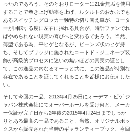
ったのであろう。そのとおりローターに21金無垢を使用
することで巻き上げ効率を上げ、ルクルトのおかぶでも
あるスイッチングロッカー独特の切り替え車が、ロータ
ーが回転する度に左右に揺れる具合が、時計ファンでれ
ばやめられない現実の喜びへと変わるであろう。当然、
薄型である為、平ヒゲとなるが、ビーンズ状のヒゲ持
ち、そしてブリッジに施されたコートド・ジュネーブ装
飾が高級的プロセスに迷いの無いほどの真実の証とし
て、この逸品の内なるオーラと共に、この逸品が特別な
存在であることを証してくれることを皆様にお伝えした
い。
そして今回の一品、2013年4月25日にオーデマ・ピゲ ジ
ャパン株式会社にてオーバーホールを受け何と、メーカ
ー保証が完了日から2年後の2015年4月24日までしっか
りとある最高の一品であること、当然、オリジナルボッ
クスから販売された当時のギャランティーブック、今回