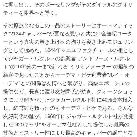
に押し出し、そのポーセリングがそのダイアルのクオリ
ティーを限界へと導く。
その原点となるこの一品のストーリーはオートマティッ
ク”2124キャリバー”が更なる思いと共に21金無垢ロータ
ーという真実の巻き上げへの拘りを突き止めモジュリン
グとして極めた。1844年マニユファクチュールの祖とし
てジャガー・ルクルトの創業者”アントワーヌ・ルクル
ト”の1000分の一まで計れる”ミリオノメーター”の最初の
顧客であったことからオーデマ・ピゲ創業者”ルイ・オ
ーデマ”との関係は友情へと繋がり、高級エボーシュの
提供など、長きに渡り友好関係が続き、クオーツショッ
クにより傾きかけたジャガールクルト社に40%資本投入
し、経営難を救ったのもオーデマ・ピゲである。そんな
友好関係の証が、1968年にジャガー・ルクルト社が開発
した”920キャリ”をオーデマ仕様として提供した最高の
技術とヒストリー性により最高のキャリバーの誕生とな