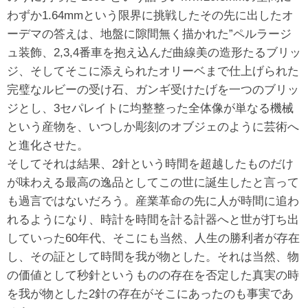
わずか1.64mmという限界に挑戦したその先に出したオ
ーデマの答えは、地盤に隙間無く描かれた”ペルラージ
ュ装飾、2,3,4番車を抱え込んだ曲線美の造形たるブリッ
ジ、そしてそこに添えられたオリーベまで仕上げられた
完璧なルビーの受け石、ガンギ受けたげを一つのブリッ
ジとし、3セパレイトに均整整った全体像が単なる機械
という産物を、いつしか彫刻のオブジェのように芸術へ
と進化させた。
そしてそれは結果、2針という時間を超越したものだけ
が味わえる最高の逸品としてこの世に誕生したと言って
も過言ではないだろう。産業革命の先に人が時間に追わ
れるようになり、時計を時間を計る計器へと世が打ち出
していった60年代、そこにも当然、人生の勝利者が存在
し、その証として時間を我が物とした。それは当然、物
の価値として秒針というものの存在を否定した真実の時
を我が物とした2針の存在がそこにあったのも事実であ