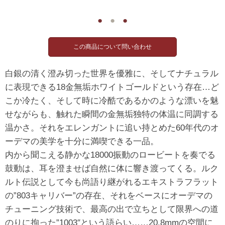
●
●
●
白銀の清く澄み切った世界を優雅に、そしてナチュラル
に表現できる18金無垢ホワイトゴールドという存在…ど
こか冷たく、そして時に冷酷であるかのような漂いを魅
せながらも、触れた瞬間の金無垢独特の体温に同調する
温かさ。それをエレンガントに追い持とめた60年代のオ
ーデマの美学を十分に満喫できる一品。
内から聞こえる静かな18000振動のロービートを奏でる
鼓動は、耳を澄ませば自然に体に響き渡ってくる。ルク
ルト伝説として今も尚語り継がれるエキストラフラット
の”803キャリバー”の存在、それをベースにオーデマの
チューニング技術で、最高の出で立ちとして限界への道
のりに拘った”1003″という語らい……20.8mmの空間に