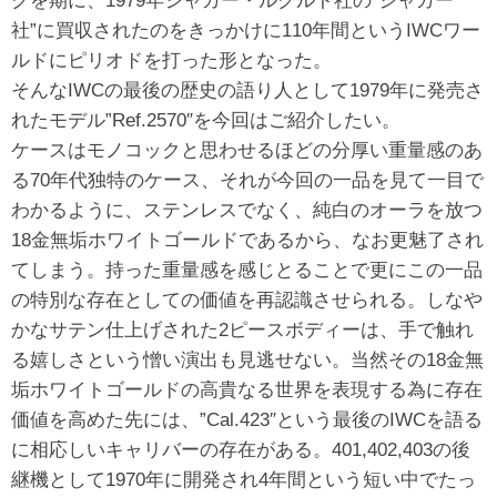
クを期に、1979年ジャガー・ルクルト社の”ジャガー
社”に買収されたのをきっかけに110年間というIWCワー
ルドにピリオドを打った形となった。
そんなIWCの最後の歴史の語り人として1979年に発売さ
れたモデル”Ref.2570″を今回はご紹介したい。
ケースはモノコックと思わせるほどの分厚い重量感のあ
る70年代独特のケース、それが今回の一品を見て一目で
わかるように、ステンレスでなく、純白のオーラを放つ
18金無垢ホワイトゴールドであるから、なお更魅了され
てしまう。持った重量感を感じとることで更にこの一品
の特別な存在としての価値を再認識させられる。しなや
かなサテン仕上げされた2ピースボディーは、手で触れ
る嬉しさという憎い演出も見逃せない。当然その18金無
垢ホワイトゴールドの高貴なる世界を表現する為に存在
価値を高めた先には、”Cal.423″という最後のIWCを語る
に相応しいキャリバーの存在がある。401,402,403の後
継機として1970年に開発され4年間という短い中でたっ