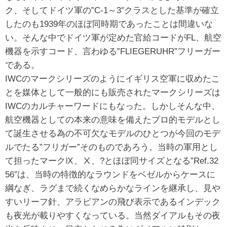
ク、そしてドイツ軍の”C-1～3″クラスとした基準が確立
したのも1939年のほぼ同時期であったことは間違いな
い。そんな中でドイツ軍が定めた官給コードがFL、航空
機器を示すコード、言わゆる”FLIEGERUHR”フリーガー
である。
IWCのマークシリーズのようにイギリス空軍に収めたこ
とを媒体として一般的にも販売されたマークシリーズは
IWCのカルチャーワードにもなった。しかしそんな中、
航空機器としての本来の意味を備えたプロ的モデルとし
て誕生させる為の不可欠なモデルのひとつが今回のモデ
ルでたる”フリガー”そのものであろう。当時の軍用とし
て担ったマークⅨ、Ⅹ、?とほぼ同サイズとなる”Ref.32
56″は、当時の特徴的なラウンドをベゼルからケースに
綱なぎ、ラグまで続くなめらかなラインを継承し、見や
すいリーフ針、アラビアンの飛び表示であるインデック
も夜光が載りやすくなっている。当然ダイアルもその夜