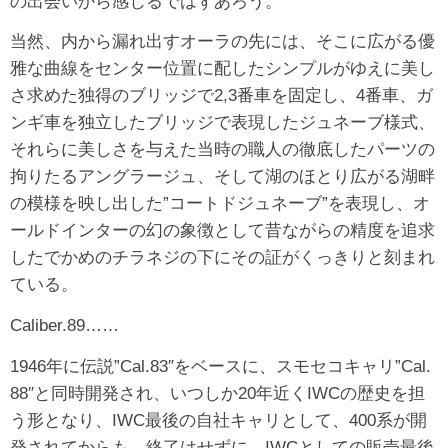
の出会いから感じるではずあろう。
当然、内から漏れ出すオーラの先には、そこに広がる優
雅な曲線をセンター位置に配したシンプルがゆえに美し
さ求めた独得のブリッジで2,3番車を固定し、4番車、ガ
ンギ車を独立したブリッジで表現したジュネーブ様式、
それらに美しさを与えた当時の職人の徹底したパーツの
拘りたるアングラージュ、そして湖のほとり広がる湖畔
の模様を映し出した”コートドジュネーブ”を表現し、オ
ールドインターの幻の象徴として昔ながらの精度を追求
したでかめのチラネジの下にその証がくっきりと刻まれ
ている。
Caliber.89……
1946年に伝説”Cal.83″をベースに、スモセコキャリ”Cal.
88″と同時開発され、いつしか20年近くIWCの歴史を担
う形となり、IWC最後の自社キャリとして、400系が開
発されてからも、終了はせずに、IWCとしての販売最後