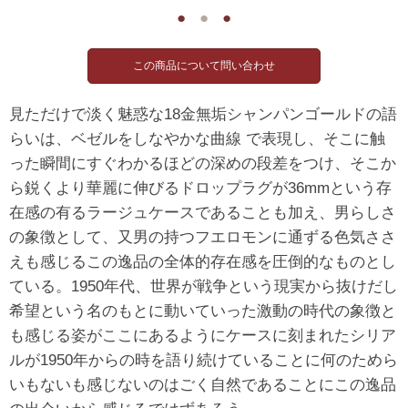
●
●
●
見ただけで淡く魅惑な18金無垢シャンパンゴールドの語
らいは、ベゼルをしなやかな曲線 で表現し、そこに触
った瞬間にすぐわかるほどの深めの段差をつけ、そこか
ら鋭くより華麗に伸びるドロップラグが36mmという存
在感の有るラージュケースであることも加え、男らしさ
の象徴として、又男の持つフエロモンに通ずる色気ささ
えも感じるこの逸品の全体的存在感を圧倒的なものとし
ている。1950年代、世界が戦争という現実から抜けだし
希望という名のもとに動いていった激動の時代の象徴と
も感じる姿がここにあるようにケースに刻まれたシリア
ルが1950年からの時を語り続けていることに何のためら
いもないも感じないのはごく自然であることにこの逸品