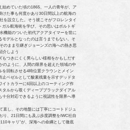
始めていた頃の1865、一人の青年が、ア
掛けた事も何度かあり30日間以上の航海の
会社を設立した。そう彼こそがフロレンタイ
トガル航海術を学び、その思いはポルトギ
防水機能のついた初代アクアタイマーを世に
るモデルとなったのは言うまでもない。そ
をそのまま引継ぎジョーンズの海への熱き思
紹介しよう
ズもつきにくく男らしい様相をかもしだす
るかのように、人間の限界を超えた領域の中
ルを回転させる4時位置クラウンとメイン
防止ベゼルとして酸素残量を示すデッドタ
ワイトカラーに6回以上のコーティング作
スタルから覗くディープブラックダイアル
も十分対応できるように視認性を限界へ導
ら仕立て直し、その地盤には丁寧にコートドジュ
示すとおり、21日間にも及ぶ歩度調整をIWC社自
110キャリ”が、深海への命綱として徹底