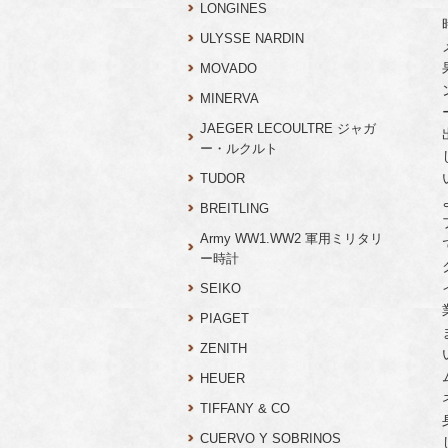
LONGINES
ULYSSE NARDIN
MOVADO
MINERVA
JAEGER LECOULTRE ジャガ
ー・ルクルト
TUDOR
BREITLING
Army WW1.WW2 軍用ミリタリ
ー時計
SEIKO
PIAGET
ZENITH
HEUER
TIFFANY & CO
CUERVO Y SOBRINOS