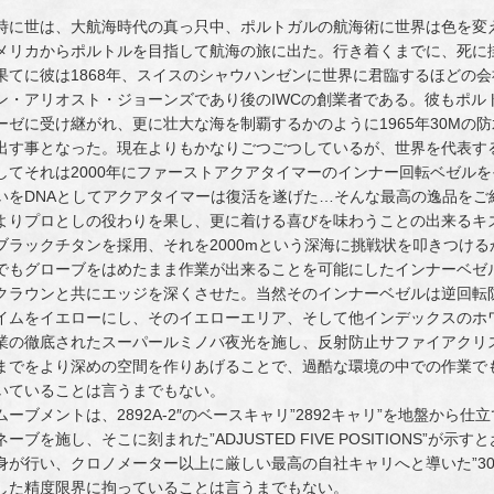
時に世は、大航海時代の真っ只中、ポルトガルの航海術に世界は色を変え
メリカからポルトルを目指して航海の旅に出た。行き着くまでに、死に
果てに彼は1868年、スイスのシャウハンゼンに世界に君臨するほどの
ン・アリオスト・ジョーンズであり後のIWCの創業者である。彼もポル
ーゼに受け継がれ、更に壮大な海を制覇するかのように1965年30Mの
出す事となった。現在よりもかなりごつごつしているが、世界を代表す
してそれは2000年にファーストアクアタイマーのインナー回転ベゼル
いをDNAとしてアクアタイマーは復活を遂げた…そんな最高の逸品をご
よりプロとしの役わりを果し、更に着ける喜びを味わうことの出来るキ
ブラックチタンを採用、それを2000mという深海に挑戦状を叩きつけ
でもグローブをはめたまま作業が出来ることを可能にしたインナーベゼ
クラウンと共にエッジを深くさせた。当然そのインナーベゼルは逆回転
イムをイエローにし、そのイエローエリア、そして他インデックスのホ
業の徹底されたスーパールミノバ夜光を施し、反射防止サファイアクリ
までをより深めの空間を作りあげることで、過酷な環境の中での作業で
いていることは言うまでもない。
ムーブメントは、2892A-2″のベースキャリ”2892キャリ”を地盤か
ネーブを施し、そこに刻まれた”ADJUSTED FIVE POSITIONS”が
身が行い、クロノメーター以上に厳しい最高の自社キャリへと導いた”30
した精度限界に拘っていることは言うまでもない。