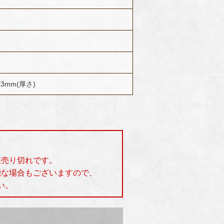
13mm(厚さ)
在売り切れです。
能な場合もございますので、
い。