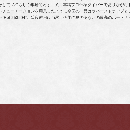
そしてIWCらしく年齢問わず、又、本格プロ仕様ダイバーでありながら
シチューエークョンを用意したように今回の一品はラバーストラップと
た”Ref.353804″。普段使用は当然、今年の夏のあなたの最高のパー