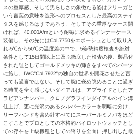
スの重厚感、そして男らしさの象徴たる姿はフリーガと
いう言葉の意味を造形へのプロセスとした最高のステイ
タスを感じるはずであろう。そしてその重厚なケース開
ければ、40,000A/mという耐磁に求めるインナーケース
装備し、その先にはCal.7750をエボーシュとして取り入
れ-5℃から50℃の温度差の中で、5姿勢精度検査を絶対
条件として15日間以上に及ぶ徹底した検査の後、製品化
された証としてゴールドメッキの輝きをすべてのバーツ
に施し、IWC”Cal.7922”の独自の世界を開花させたと言
っても過言ではない。そして腕に嵌め眺めることに過ぎ
る時間を全く感じないダイアルは、アプライドとしたア
ラビアンナンバー、クロノグラフインダイアルのイン溝
仕上げ、更に光沢のあるシルバーカラーを明暗に分け、
リーフハンドを含め針すべてにスーパールミノバをほど
こすことでプロとしての本格的パイロットウォッチとし
ての存在を上級機種としての誇りを全面に押し出した最