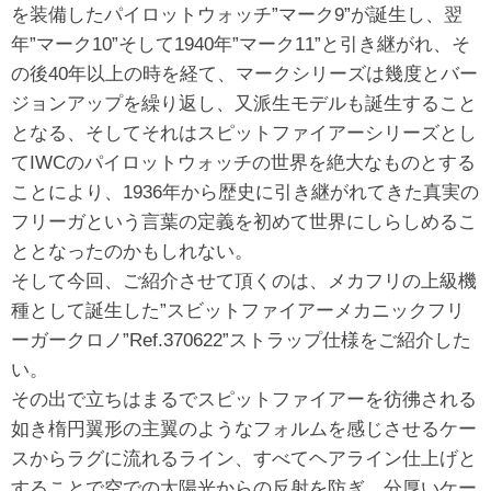
を装備したパイロットウォッチ”マーク9”が誕生し、翌
年”マーク10”そして1940年”マーク11”と引き継がれ、そ
の後40年以上の時を経て、マークシリーズは幾度とバー
ジョンアップを繰り返し、又派生モデルも誕生すること
となる、そしてそれはスピットファイアーシリーズとし
てIWCのパイロットウォッチの世界を絶大なものとする
ことにより、1936年から歴史に引き継がれてきた真実の
フリーガという言葉の定義を初めて世界にしらしめるこ
ととなったのかもしれない。
そして今回、ご紹介させて頂くのは、メカフリの上級機
種として誕生した”スビットファイアーメカニックフリ
ーガークロノ”Ref.370622”ストラップ仕様をご紹介した
い。
その出で立ちはまるでスピットファイアーを彷彿される
如き楕円翼形の主翼のようなフォルムを感じさせるケー
スからラグに流れるライン、すべてヘアライン仕上げと
することで空での太陽光からの反射を防ぎ、分厚いケー