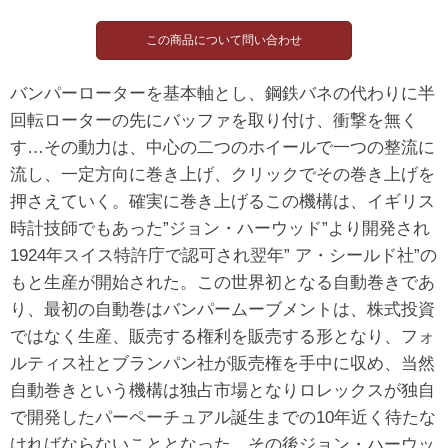
バンパーローターを基本軸とし、鋼鉄バネの代わりに半
回転ローターの先にバッファを取り付け、衝撃を無く
す…その動力は、中心の二つのホイールで一つの整流に
流し、一定方向に巻き上げ、クリックでその巻き上げを
押さえていく。確実に巻き上げるこの機構は、イギリス
時計技師でもあった”ジョン・ハーウッド”より開発され
1924年スイス特許庁で認可され翌年” ア・シールド社”の
もと生産が開始された。この世界初となる自動巻きであ
り、最初の自動巻はバンパームーブメントは、株式投資
ではなく生産、販売する権利を販売する形となり、フォ
ルティス社とブランパン社が販売権を手中に収め、当然
自動巻きという機構は独占市場となりロレックスが独自
で開発したパーペーチュアル誕生までの10年近く待たな
ければならないこととなった。その後ジョン・ハーウッ