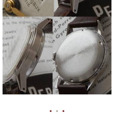
●
●
●