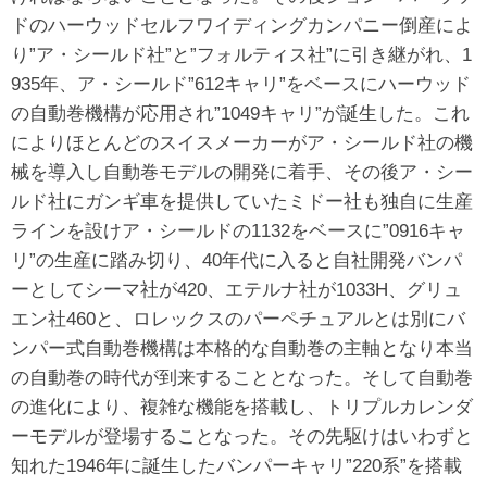
ドのハーウッドセルフワイディングカンパニー倒産によ
り”ア・シールド社”と”フォルティス社”に引き継がれ、1
935年、ア・シールド”612キャリ”をベースにハーウッド
の自動巻機構が応用され”1049キャリ”が誕生した。これ
によりほとんどのスイスメーカーがア・シールド社の機
械を導入し自動巻モデルの開発に着手、その後ア・シー
ルド社にガンギ車を提供していたミドー社も独自に生産
ラインを設けア・シールドの1132をベースに”0916キャ
リ”の生産に踏み切り、40年代に入ると自社開発バンパ
ーとしてシーマ社が420、エテルナ社が1033H、グリュ
エン社460と、ロレックスのパーペチュアルとは別にバ
ンパー式自動巻機構は本格的な自動巻の主軸となり本当
の自動巻の時代が到来することとなった。そして自動巻
の進化により、複雑な機能を搭載し、トリプルカレンダ
ーモデルが登場することなった。その先駆けはいわずと
知れた1946年に誕生したバンパーキャリ”220系”を搭載