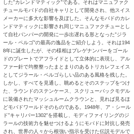
した”カレンドマティック”である。それはマニュファク
チュールモバドの自社キャリとして開発され、他スイス
メーカーに多大な影響を及ぼした。そんなモバドのカレ
ンドマティックに影響され同じマニュファクチューとし
て自社バンパーの開発に一歩出遅れる形となった”ジラ
ール・ペルゴ”の最高の逸品をご紹介しよう。それは194
8年に誕生したが、その様相はブレゲナンバーをゴール
ドのプレートでアフライドとして立体的に表現し、アル
ファー針で均整整ったまとまりのあるトリカレフェイス
としてジラール・ペルゴらしい品のある風格を残した。
しかし、すべてを見通し、眺めるとそのステップをつけ
た、ラウンドのステンケース、スクリューバックモデル
に装備されたマッシュルームクラウンと、見れば見るほ
どモバドワールドそのものである。1948年、ア・シール
ド”キャリバー1302″を搭載し、モディファイリングのジ
ラールの技術力を魅せつけるようにモバドに対抗し発売
され、世界の人々から根強い指示を受けた伝説モデルで