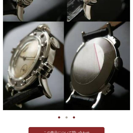
●
●
●