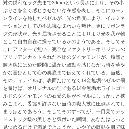
対の鋭利なラグ先まで39mmという長さにより、その小
ぶりさを全く感じさせない存在感を表し、そこにカーテ
ンラインを施したベゼルが、光の角度により、イルミネ
ーションとしての不思議な味わいを魅せ、更にリボンラ
グの形状が、光を屈折させることによりより光を我が物
として自由自在に操っているかのようである。そしてそ
こにアフターで無い、完全なファクトリーオリジナルの
ブリリアンカットされた本物のダイヤモンドが、燦然と
輝き腕にはめた瞬間に温かい鼓動を感じながら時を華や
かな喜びとして心の奥底まで伝えてくれている。当然、
そのディテイルは、表面だけでなく14金無垢ベゼルの裏
を覗けば、オリジナルの証である14金無垢ホワイトゴー
ルドのダイヤモンドの石受の足がベゼルにしっかりと挟
みこまれ、妥協を許さない当時の職人技に圧倒されてし
まうほどであろう。そしてそのすべてが、一目見てデッ
ドストック級の美しさと気付いた瞬間、あなたはじっと
見つめるだけで満足できようか、いやその鼓動を肌で味