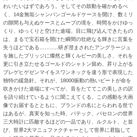
わいたいはずであろう。そしてその鼓動を確かめるべ
く、14金無垢シャンパンゴールドケースを開け、数ミリ
の隙間も与えぬケースとムーブの境を、時間をかけゆっ
くり、ゆっくりと空けた途端、目に飛び込んできたもの
は、まるで宝石箱を開けた瞬間の壮絶なる輝きに言葉を
失うほどである………..研ぎ澄まされたアングラージュ
を施したブリッジに燦然と輝くルビーの美しさ、それを
更に引き立たせるゴールドのシャトン留め、昇り上がる
ブレゲヒゲゼンマイをスワンネックを違う形で表現した
独特の緩急針。それが、18000振動の熱いビートが命を
吹きかけた途端にすべてが、音をたててこの美しさの訳
を語り続けているように聞こえてくる。この感動を大画
像でお届するとともに、ブランドの名にとらわれる世で
はあるが、真実を知った時、パテック、バセロンの世界
三大時計に匹敵するほどの一品であり、ルクルト、と並
び、世界2大マニュファクチャーとして世界に君臨して