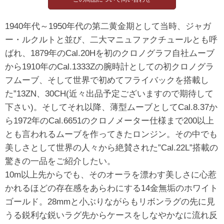
1940年代～1950年代の第二黄金期として当時、ジャガ
ー・ルクルトと並び、二大マニュファクチュールとも呼
ばれ、1879年のCal.20Hを初のクロノグラフ自社ムーブ
から1910年のCal.1333Zの腕時計としての初クロノグラ
フムーブ、そして世界で初めてフライバックを搭載し
た”13ZN、30CH(近々出品予定ございますので期待して
下さい)。そしてそれ以降、薄型ムーブとしてCal.8.37か
ら1972年のCal.6651のクロノメーター仕様まで200以上
とも言われるムーブを作ってきたロンジン。その中でも
美しさとして世界の人々から絶賛された”Cal.22L”搭載の
驚きの一品をご紹介したい。
10m以上先からでも、そのオーラを漂わす美しさに心惹
かれるほどの存在感をあらわにする14金無垢のホワイト
ゴールド。28mmと小ぶりながらもリボンラグの先に見
うる鋭利な鋭いラグ先からケースをしなやかなに流れ反