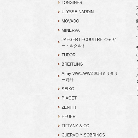
LONGINES
ULYSSE NARDIN
MOVADO
MINERVA
JAEGER LECOULTRE ジャガ
ー・ルクルト
TUDOR
BREITLING
Army WW1.WW2 軍用ミリタリ
ー時計
SEIKO
PIAGET
ZENITH
HEUER
TIFFANY & CO
CUERVO Y SOBRINOS