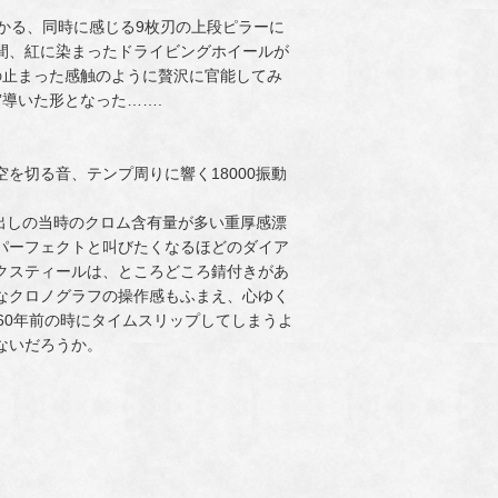
かる、同時に感じる9枚刃の上段ピラーに
間、紅に染まったドライビングホイールが
の止まった感触のように贅沢に官能してみ
”導いた形となった…….
を切る音、テンプ周りに響く18000振動
出しの当時のクロム含有量が多い重厚感漂
パーフェクトと叫びたくなるほどのダイア
クスティールは、ところどころ錆付きがあ
なクロノグラフの操作感もふまえ、心ゆく
60年前の時にタイムスリップしてしまうよ
ないだろうか。