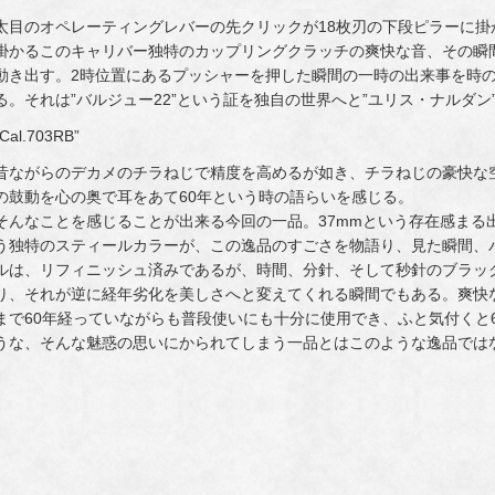
太目のオペレーティングレバーの先クリックが18枚刃の下段ピラーに掛
掛かるこのキャリバー独特のカップリングクラッチの爽快な音、その瞬
動き出す。2時位置にあるプッシャーを押した瞬間の一時の出来事を時
る。それは”バルジュー22”という証を独自の世界へと”ユリス・ナルダン
“Cal.703RB”
昔ながらのデカメのチラねじで精度を高めるが如き、チラねじの豪快な空
の鼓動を心の奥で耳をあて60年という時の語らいを感じる。
そんなことを感じることが出来る今回の一品。37mmという存在感まる
う独特のスティールカラーが、この逸品のすごさを物語り、見た瞬間、
ルは、リフィニッシュ済みであるが、時間、分針、そして秒針のブラッ
り、それが逆に経年劣化を美しさへと変えてくれる瞬間でもある。爽快
まで60年経っていながらも普段使いにも十分に使用でき、ふと気付くと
うな、そんな魅惑の思いにかられてしまう一品とはこのような逸品では