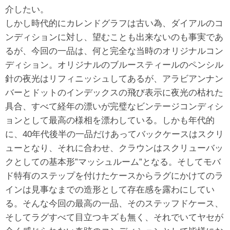
介したい。
しかし時代的にカレンドグラフは古い為、ダイアルのコ
ンディションに対し、望むことも出来ないのも事実であ
るが、今回の一品は、何と完全な当時のオリジナルコン
ディション。オリジナルのブルースティールのペンシル
針の夜光はリフィニッシュしてあるが、アラビアンナン
バーとドットのインデックスの飛び表示に夜光の枯れた
具合、すべて経年の漂いが完璧なビンテージコンディシ
ョンとして最高の様相を漂わしている。しかも年代的
に、40年代後半の一品だけあってバックケースはスクリ
ューとなり、それに合わせ、クラウンはスクリューバッ
クとしての基本形”マッシュルーム”となる。そしてモバ
ド特有のステップを付けたケースからラグにかけてのラ
インは見事なまでの造形として存在感を露わにしてい
る。そんな今回の最高の一品、そのステッフドケース、
そしてラグすべて目立つキズも無く、それでいてヤセが