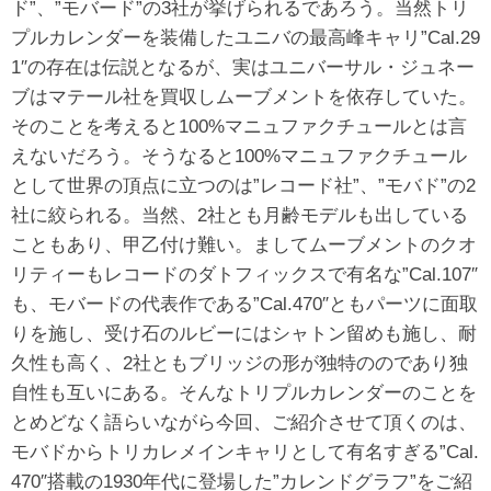
ド”、”モバード”の3社が挙げられるであろう。当然トリ
プルカレンダーを装備したユニバの最高峰キャリ”Cal.29
1″の存在は伝説となるが、実はユニバーサル・ジュネー
ブはマテール社を買収しムーブメントを依存していた。
そのことを考えると100%マニュファクチュールとは言
えないだろう。そうなると100%マニュファクチュール
として世界の頂点に立つのは”レコード社”、”モバド”の2
社に絞られる。当然、2社とも月齢モデルも出している
こともあり、甲乙付け難い。ましてムーブメントのクオ
リティーもレコードのダトフィックスで有名な”Cal.107″
も、モバードの代表作である”Cal.470″ともパーツに面取
りを施し、受け石のルビーにはシャトン留めも施し、耐
久性も高く、2社ともブリッジの形が独特ののであり独
自性も互いにある。そんなトリプルカレンダーのことを
とめどなく語らいながら今回、ご紹介させて頂くのは、
モバドからトリカレメインキャリとして有名すぎる”Cal.
470″搭載の1930年代に登場した”カレンドグラフ”をご紹