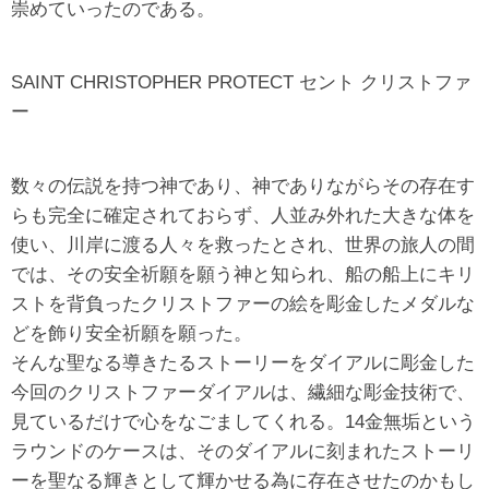
崇めていったのである。
SAINT CHRISTOPHER PROTECT セント クリストファ
ー
数々の伝説を持つ神であり、神でありながらその存在す
らも完全に確定されておらず、人並み外れた大きな体を
使い、川岸に渡る人々を救ったとされ、世界の旅人の間
では、その安全祈願を願う神と知られ、船の船上にキリ
ストを背負ったクリストファーの絵を彫金したメダルな
どを飾り安全祈願を願った。
そんな聖なる導きたるストーリーをダイアルに彫金した
今回のクリストファーダイアルは、繊細な彫金技術で、
見ているだけで心をなごましてくれる。14金無垢という
ラウンドのケースは、そのダイアルに刻まれたストーリ
ーを聖なる輝きとして輝かせる為に存在させたのかもし