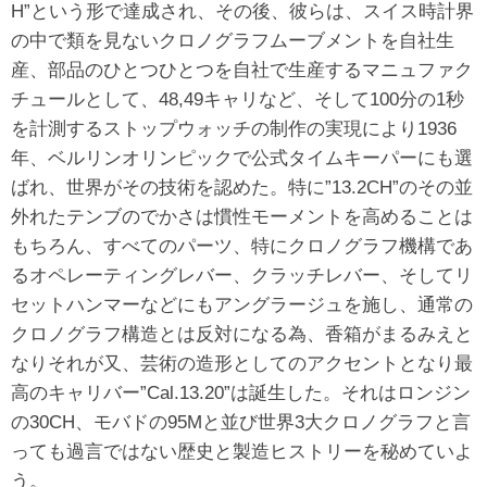
H”という形で達成され、その後、彼らは、スイス時計界
の中で類を見ないクロノグラフムーブメントを自社生
産、部品のひとつひとつを自社で生産するマニュファク
チュールとして、48,49キャリなど、そして100分の1秒
を計測するストップウォッチの制作の実現により1936
年、ベルリンオリンピックで公式タイムキーパーにも選
ばれ、世界がその技術を認めた。特に”13.2CH”のその並
外れたテンブのでかさは慣性モーメントを高めることは
もちろん、すべてのパーツ、特にクロノグラフ機構であ
るオペレーティングレバー、クラッチレバー、そしてリ
セットハンマーなどにもアングラージュを施し、通常の
クロノグラフ構造とは反対になる為、香箱がまるみえと
なりそれが又、芸術の造形としてのアクセントとなり最
高のキャリバー”Cal.13.20”は誕生した。それはロンジン
の30CH、モバドの95Mと並び世界3大クロノグラフと言
っても過言ではない歴史と製造ヒストリーを秘めていよ
う。