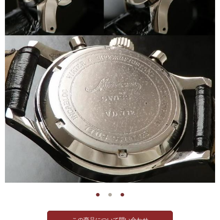
●
●
●