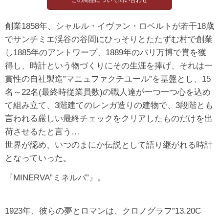
創業1858年、シャルル・イヴァン・ロベルトが若干18歳
でサンチミエ渓谷の谷間にひっそりとたたずむ村で創業
し1885年のアントワープ、1889年のパリ万博で賞を獲
得し、時計という物づくりにその生涯を捧げ、それは一
貫性の自社製造”マニュファクチユール”を基盤とし、15
名～22名(最終時従業員数)の職人達が一つ一つ心を込め
て組み立て、3階建てのレンガ造りの建物で、3段階とも
言われる厳しい最終チェックをクリアしたものだけを出
荷させるたと言う…
世界が認め、いつのまにか伝説として語り継がれる時計
となっていった。
『MINERVA”ミネルバ”』。
1923年、彼らの夢とロマンは、クロノグラフ”13.20C