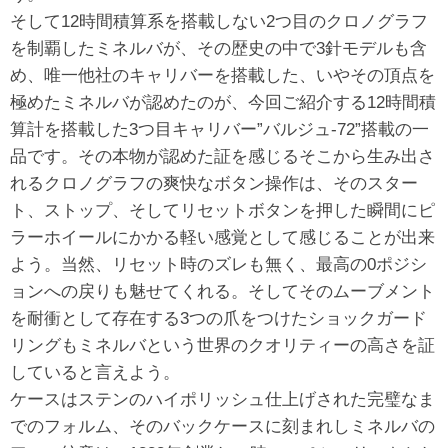
そして12時間積算系を搭載しない2つ目のクロノグラフ
を制覇したミネルバが、その歴史の中で3針モデルも含
め、唯一他社のキャリバーを搭載した、いやその頂点を
極めたミネルバが認めたのが、今回ご紹介する12時間積
算計を搭載した3つ目キャリバー”バルジュ-72”搭載の一
品です。その本物が認めた証を感じるそこから生み出さ
れるクロノグラフの爽快なボタン操作は、そのスター
ト、ストップ、そしてリセットボタンを押した瞬間にピ
ラーホイールにかかる軽い感覚として感じることが出来
よう。当然、リセット時のズレも無く、最高の0ポジシ
ョンへの戻りも魅せてくれる。そしてそのムーブメント
を耐衝として存在する3つの爪をつけたショックガード
リングもミネルバという世界のクオリティーの高さを証
していると言えよう。
ケースはステンのハイポリッシュ仕上げされた完璧なま
でのフォルム、そのバックケースに刻まれしミネルバの