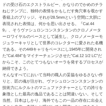
ドの受け石のエクストラルビー、かなりのでかめのチラ
ねじテンプに、独特の表情をかもしだす角穴車を覗かす
香箱上のブリッジ。それが28.5mmという空間に大胆に
表現された表情は、何かを思い出させる。『Cal.44
9』、そうヴァシュロンコンスタンタンのクロノメータ
ーロワイヤルのベースとして誕生し、クロノメーターモ
ジュラーキャリとして世界のコレクターに愛された名機
である。その449キャリをベースにし1945年に開発され
た”Cal.484”をマイナーチェンジさせた”Cal.12 1/2 LC”だ
からこそ、このとてつもないオーラを発するプロセスが
納得できよう。
そんなすべてにおいて当時の職人の妥協をゆるさない作
りと、匠の魂が注がれ、ヴァシュロンコンスタンタンの
技術力にルクルトのマニュファクチャーとしての誇りを
象徴とした最高の逸品であることは間違いない。そして
当然、日本はしかり、海外でもこの一品の存在に出会え