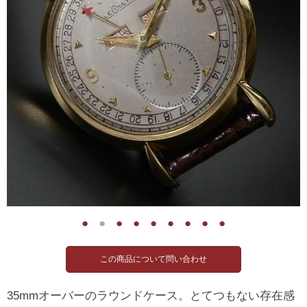
●
●
●
●
●
●
●
●
●
35mmオーバーのラウンドケース。とてつもない存在感