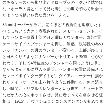
のあるケースから飛び出たドロップ状のラグが半端では
ないオーラの塊となって見た者にこの世で初めて出会っ
たような感動と歓喜な喜びを与える…
35mmオーバーが故に、驚くほどの視認性を追求したす
べてにおいて大きく表現された、スモールセコンド、そ
してセンター位置上部の月と曜日カウンター。2時位置
ケースサイドのプッシャーを押し、当然、視認性の為の
レッドナンバーの月カウンターが変わる。上部がゆるり
と日めくりのようにナンバーが下りてくる瞬間、心がざ
わめく。そして4時位置のプッシャーを同じように押し
ながらダイアルに見入る瞬間、センター位置に装備され
たレッドポインターデイトが、ダイアルコーナーに描か
れたデイトサークル上を舞うように移動する。何と清々
しい瞬間。トリプルカレンダーという世界、キュートで
なぜか人の心をホットさせ、見た者すべてを虜させる様
相は、1915年、ヴァシュロンコンスタンタンが初めて腕