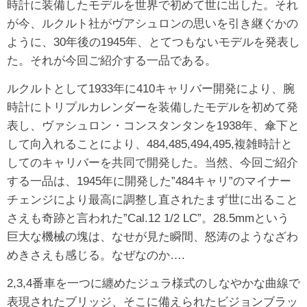
時計に装備したモデルを世界で初めて世に出した。それ
が今、ルクルト社がヴアシュロンの思いを引き継ぐかの
ように、30年後の1945年、とてつもないモデルを発表し
た。それが今回ご紹介する一品である。
ルクルトとして1933年に410キャリバー開発により、腕
時計にトリプルカレンダーを装備したモデルを初めて発
表し、ヴァシュロン・コンスタンタンを1938年、傘下と
して向入れることにより、484,485,494,495,複雑時計と
してのキャリバーを共同で開発した。当然、今回ご紹介
する一品は、1945年に開発した”484キャリ”のマイナー
チェンジにより最高に調整し直されたまず世に出ること
さえも奇跡と言われた”Cal.12 1/2 LC”。28.5mmという
巨大な機械の塊は、なせが見た瞬間、怒涛のようなざわ
めきさえも感じる。なぜなのか….
2,3,4番車を一つに纏めたジュラ様式のしなやかな曲線で
表現されたブリッジ、そこに備えられたビジョンブラッ