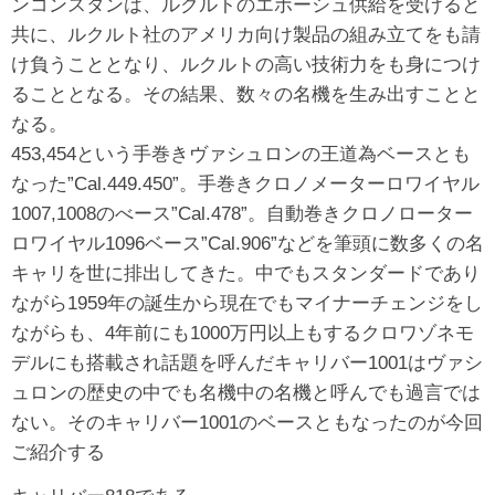
ンコンスタンは、ルクルトのエボーシュ供給を受けると
共に、ルクルト社のアメリカ向け製品の組み立てをも請
け負うこととなり、ルクルトの高い技術力をも身につけ
ることとなる。その結果、数々の名機を生み出すことと
なる。
453,454という手巻きヴァシュロンの王道為ベースとも
なった”Cal.449.450”。手巻きクロノメーターロワイヤル
1007,1008のべース”Cal.478”。自動巻きクロノローター
ロワイヤル1096ベース”Cal.906”などを筆頭に数多くの名
キャリを世に排出してきた。中でもスタンダードであり
ながら1959年の誕生から現在でもマイナーチェンジをし
ながらも、4年前にも1000万円以上もするクロワゾネモ
デルにも搭載され話題を呼んだキャリバー1001はヴァシ
ュロンの歴史の中でも名機中の名機と呼んでも過言では
ない。そのキャリバー1001のベースともなったのが今回
ご紹介する