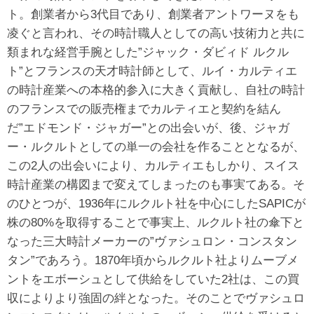
ト。創業者から3代目であり、創業者アントワーヌをも
凌ぐと言われ、その時計職人としての高い技術力と共に
類まれな経営手腕とした”ジャック・ダビィド ルクル
ト”とフランスの天才時計師として、ルイ・カルティエ
の時計産業への本格的参入に大きく貢献し、自社の時計
のフランスでの販売権までカルティエと契約を結ん
だ”エドモンド・ジャガー”との出会いが、後、ジャガ
ー・ルクルトとしての単一の会社を作ることとなるが、
この2人の出会いにより、カルティエもしかり、スイス
時計産業の構図まで変えてしまったのも事実てある。そ
のひとつが、1936年にルクルト社を中心にしたSAPICが
株の80%を取得することで事実上、ルクルト社の傘下と
なった三大時計メーカーの”ヴァシュロン・コンスタン
タン”であろう。1870年頃からルクルト社よりムーブメ
ントをエボーシュとして供給をしていた2社は、この買
収によりより強固の絆となった。そのことでヴァシュロ