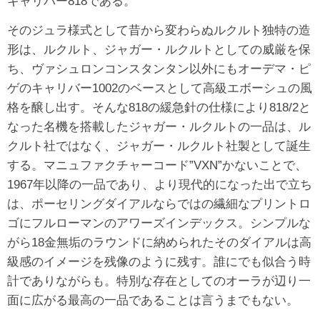
キャリバー818である。
そのジュラ様式として昔から変わらぬルクルト独特の造
形は、ルクルト、ジャガー・ルクルトとしての威厳を保
ち、ヴァシュロンコンスタンタン以外にもオーデマ・ピ
ゲのキャリバー1002のベースとして高級エボーシュの風
格を醸し出す。そんな818の緩急針の仕様により818/2と
なった名機を搭載したジャガー・ルクルトの一品は、ル
クルト社ではなく、ジャガー・ルクルト社製として誕生
する。マニュファクチャーコード”VXN”かないことで、
1967年以降の一品であり、より現代的になった出で立ち
は、ポーセリングダイアルならではの繊細なプリントロ
ゴにフルローマンのアワーズインデックス。シンプルな
がら18金無垢のラウンドに納められたそのダイアルは高
級感のイメージを残像のように残す。誰にでも似合う時
計でありながらも。特別な存在としてのオーラが辺り一
面に広がる最高の一品であることは言うまでもない。