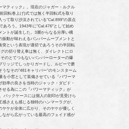
ーマティック』。現在のジャガー・ルクル
前回転巻上げ)式では無く半回転式を取り
取り沙汰されている”Cal.899″の原点
ろう。1943年に”Cal.476″として始め
メントが誕生した。3層からなる分厚い構
の振動が味わえるバンパームーブメントと
衝突という表現が適切であろうその半回転
ングの切り替え車は無く、ダイレクトにロ
、そのとてつもないバンパーローターの爆
ブリッジでしっかりガードし、ルビーで磨
なその”481キャリバー”のモンスターム
残量を小窓として装備させている『パワーマ
げ効率の良さを当時のジャック・ダビド・
させる為にこの『パワーマティック』が
ズ、バックケースには個人の刻印が見受けら
威圧感さえも感じる独特のハンマーラグが、
のヤケが全体に広がり、そのヤケが優しく
しながら広がっている最高のフェイド感が