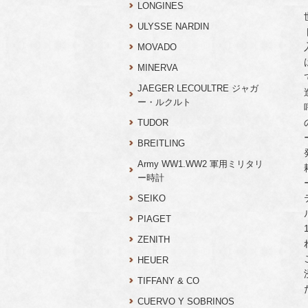
LONGINES
ULYSSE NARDIN
MOVADO
MINERVA
JAEGER LECOULTRE ジャガ
ー・ルクルト
TUDOR
BREITLING
Army WW1.WW2 軍用ミリタリ
ー時計
SEIKO
PIAGET
ZENITH
HEUER
TIFFANY & CO
CUERVO Y SOBRINOS