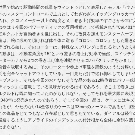
世界で始めて駆動時間の残量をウィンドゥとして表示したモデル『パワ
トのマスターコントロールで主力としてわざわざスイッチングロッカー(
入れ、クロノメーター以上の精度と又、巻き上げ効率のすごさが今年に入って
はやはり今回のパワーマティックの専用機種として搭載された”Cal.481″であ
てルクルトが自動巻きを世に出し、それに改良を加えモンスタームーブ
造は、腕に嵌めて頂ければ体全体に迸る『ゴロン、ゴロン』とした驚き
呼ばれる如し、そのローターは、特殊なスプリングに当たるというより
の動きは、不動差角度が15°という驚きの巻上げ効率で当然、スイッチ
ーターカナから2つの巻き上げ車を連動させるコハゼクリックをかまし
発音を吸収する為に、そのローターや巻上げ車達を蹄鉄のような分厚い
耗を完全シャットアウトしている。一目見ただけで惚れ惚れしてしまいそう
ーブメント。それを今回のおとなしそうな品のある12時位置にパワー
ティック』に搭載している意味がわかるはずであろう。そこまで巻き上
ルクルトは既に知っていたのかもしれない。そしてそれを最大限に表現
1948年に発売されたのであろう。そして今回の一品は、ケースにはキ
れるが、ヤセのない14金張りのケースは33mmのノーマルであるが、
この逸品をとてつもない存在感として惹きたてている。ダイアルは経年
浸透するようにアプライドのインデックスの付け根から全体に余韻を残
たまらない。