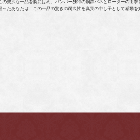
この贅沢な一品を腕にはめ、バンパー独特の鋼鉄バネとローターの衝撃
経ったあなたは、この一品の驚きの耐久性を真実の申し子として感動を