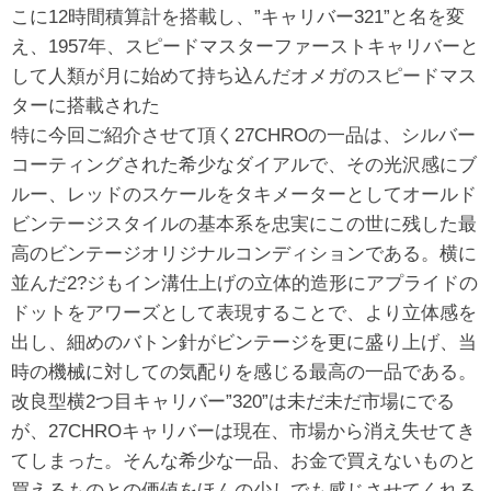
こに12時間積算計を搭載し、”キャリバー321”と名を変
え、1957年、スピードマスターファーストキャリバーと
して人類が月に始めて持ち込んだオメガのスピードマス
ターに搭載された
特に今回ご紹介させて頂く27CHROの一品は、シルバー
コーティングされた希少なダイアルで、その光沢感にブ
ルー、レッドのスケールをタキメーターとしてオールド
ビンテージスタイルの基本系を忠実にこの世に残した最
高のビンテージオリジナルコンディションである。横に
並んだ2?ジもイン溝仕上げの立体的造形にアプライドの
ドットをアワーズとして表現することで、より立体感を
出し、細めのバトン針がビンテージを更に盛り上げ、当
時の機械に対しての気配りを感じる最高の一品である。
改良型横2つ目キャリバー”320”は未だ未だ市場にでる
が、27CHROキャリバーは現在、市場から消え失せてき
てしまった。そんな希少な一品、お金で買えないものと
買えるものとの価値をほんの少しでも感じさせてくれる