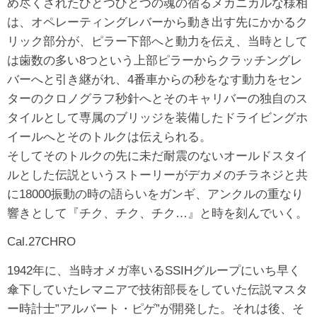
め尽くされたひとつひとつの魂の宿るメカニカルな様相
は、オペレーティングレバーから動き出す先にかかるク
リック部分が、ピラー下部へと動力を伝え、当時として
は歯数の多い8つという上部ピラーからクラッチングレ
バーへと引き継がれ、4番車からの秒をなす動力をセン
ターのクロノグラフ秒針へとそのキャリバーの独自のス
タイルとして専属のブリッジを装備したドライビングホ
イールへとそのトルクは伝えられる。
そしてそのトルクの先に未だ耐震のないオールドスタイ
ルとした伝説というストーリーがデカメのチラネジと共
に18000振動の時の語らいをガンギ、アンクルの重なり
響きとして『チク、チク、チク…』と時を刻んでいく。
Cal.27CHRO
1942年に、当時オメガ率いるSSIHグループにいち早く
傘下していたレマニアで技術部長をしていた伝説マスタ
ー時計士”アルバート・ピゲ”が開発した。それは後、そ