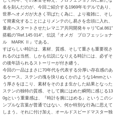
して同年、その栄誉を称え、プロフェショナルに新たな
名を刻んだのが、今回ご紹介する1969年モデルであり、
世界へオメガが大きく羽ばたく為に、より複雑に、そし
て簡素化することによりメンテのし易さを念頭に入れ、
量産へスタートさせたレマニア共同開発キャリ”Cal.861″
搭載の”Ref.145 014″、伝説『オメガ プロフェッショナ
ル MARK Ⅱ』である。
すばらしい時計は、素材、質感、そして重さも重要視さ
れるのは当然、しかも伝説になりえる時計には、必ずそ
の後年語られるストーリーが付き纏う。
今回の一品はまさに70年代を代表する分厚い存在感のあ
るケース。ステンの塊を抉りぬくかのような14mmとい
う厚さをほこり、素材をそのまま生かした結果となった
ステンの独特の質感、そして腕にはめた瞬間に感じる13
0gという重量感は、『時計を腕にはめる』というこのシ
ンプルな言葉が普通ではない、何か特別な行為に思えて
しまう。それに付け加え、オールドスピードマスター独