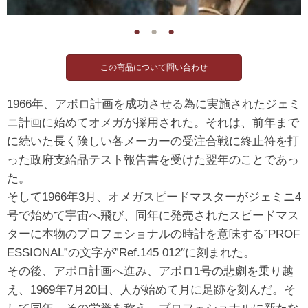
●
●
●
1966年、アポロ計画を成功させる為に実施されたジェミ
ニ計画に始めてオメガが採用された。それは、前年まで
に続いた長く険しい各メーカーの受注合戦に終止符を打
った政府支給品テスト報告書を受けた翌年のことであっ
た。
そして1966年3月、オメガスピードマスターがジェミニ4
号で始めて宇宙へ飛び、同年に発売されたスピードマス
ターに本物のプロフェショナルの時計を意味する”PROF
ESSIONAL”の文字が”Ref.145 012″に刻まれた。
その後、アポロ計画へ進み、アポロ1号の悲劇を乗り越
え、1969年7月20日、人が始めて月に足跡を刻んだ。そ