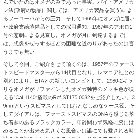
んでいたのはオメガのみであった事実。バイ・アメリカ
ン法(政府の物品に関しては、アメリカ製品を買う)によ
るフーローバからの圧力、そして1965年にオメガに届い
た政府支給装備品としての採用通知、1967年のアポロ1
号の悲劇による見直し。オメガが月に到達するまでに
は、想像をぜっするほどの困難な道のりがあったのは言
うまでも無い。
そして今回、ご紹介させて頂くのは、1957年のファース
トスピードマスターから14代目となり、レマニア社との
別れにより、ETAとの新しいコンビとして、2980-2キャ
リをオメガがリファインしたオメガ独特のメッキ色が映
える”Cal.1140″搭載のRef.ST175.0032をご紹介したい。3
9mmというスピマスとしてはおとなしめなケース径、そ
してダイアルは、ファーストスピマスのDNAを感じる落
ち着きのあるブラックカラー、年齢問わず気軽に腕には
めることが出来る気さくな風合いは誰にでも愛される時