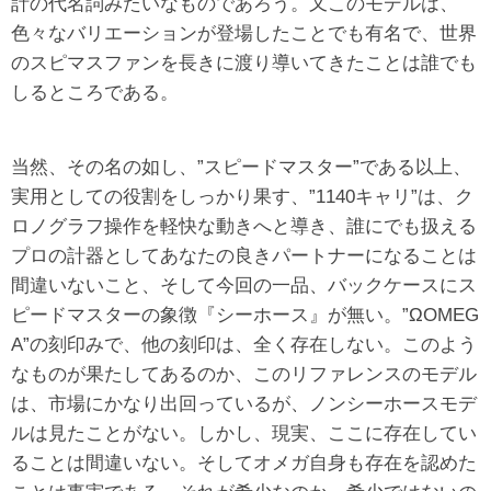
計の代名詞みたいなものであろう。又このモデルは、
色々なバリエーションが登場したことでも有名で、世界
のスピマスファンを長きに渡り導いてきたことは誰でも
しるところである。
当然、その名の如し、”スピードマスター”である以上、
実用としての役割をしっかり果す、”1140キャリ”は、ク
ロノグラフ操作を軽快な動きへと導き、誰にでも扱える
プロの計器としてあなたの良きパートナーになることは
間違いないこと、そして今回の一品、バックケースにス
ピードマスターの象徴『シーホース』が無い。”ΩOMEG
A”の刻印みで、他の刻印は、全く存在しない。このよう
なものが果たしてあるのか、このリファレンスのモデル
は、市場にかなり出回っているが、ノンシーホースモデ
ルは見たことがない。しかし、現実、ここに存在してい
ることは間違いない。そしてオメガ自身も存在を認めた