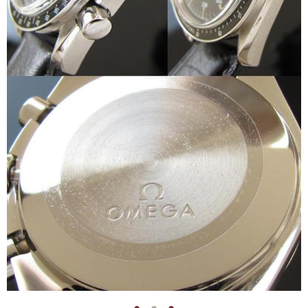
●
●
●