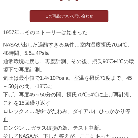
1957年…そのストーリーは始まった
NASAが出した過酷すぎる条件…室内温度摂氏70±4℃、
48時間、5.5±.4Psia
通常環境に戻し、再度計測、その後、摂氏90℃±4℃の環
境下で再度計測。
気圧は最小値で1.4×10Posia、室温を摂氏71度まで、45
～50分の間、-18℃に
下げ、再度45～50分の間、摂氏70℃±4℃に上げ再計測、
これを15回繰り返す
ロレックス….秒針がたわみ、ダイアルにひっかかり停
止。
ロンジン….ガラス破損の為、テスト中断。
そしてNASAが、下した答えが、ここにあった……….