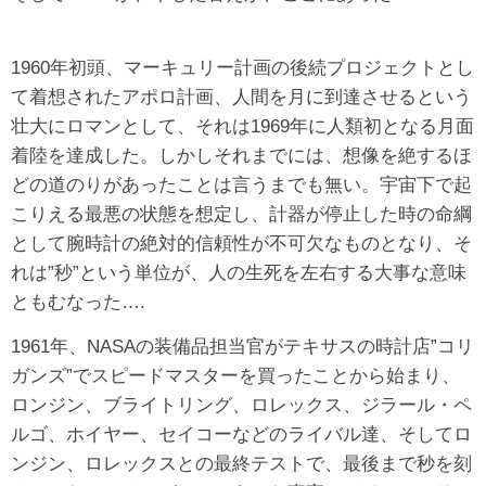
1960年初頭、マーキュリー計画の後続プロジェクトとし
て着想されたアポロ計画、人間を月に到達させるという
壮大にロマンとして、それは1969年に人類初となる月面
着陸を達成した。しかしそれまでには、想像を絶するほ
どの道のりがあったことは言うまでも無い。宇宙下で起
こりえる最悪の状態を想定し、計器が停止した時の命綱
として腕時計の絶対的信頼性が不可欠なものとなり、そ
れは”秒”という単位が、人の生死を左右する大事な意味
ともむなった….
1961年、NASAの装備品担当官がテキサスの時計店”コリ
ガンズ”でスピードマスターを買ったことから始まり、
ロンジン、ブライトリング、ロレックス、ジラール・ペ
ルゴ、ホイヤー、セイコーなどのライバル達、そしてロ
ンジン、ロレックスとの最終テストで、最後まで秒を刻