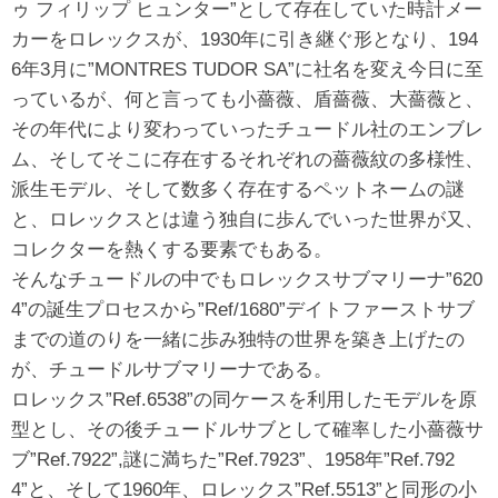
ゥ フィリップ ヒュンター”として存在していた時計メー
カーをロレックスが、1930年に引き継ぐ形となり、194
6年3月に”MONTRES TUDOR SA”に社名を変え今日に至
っているが、何と言っても小薔薇、盾薔薇、大薔薇と、
その年代により変わっていったチュードル社のエンブレ
ム、そしてそこに存在するそれぞれの薔薇紋の多様性、
派生モデル、そして数多く存在するペットネームの謎
と、ロレックスとは違う独自に歩んでいった世界が又、
コレクターを熱くする要素でもある。
そんなチュードルの中でもロレックスサブマリーナ”620
4”の誕生プロセスから”Ref/1680”デイトファーストサブ
までの道のりを一緒に歩み独特の世界を築き上げたの
が、チュードルサブマリーナである。
ロレックス”Ref.6538”の同ケースを利用したモデルを原
型とし、その後チュードルサブとして確率した小薔薇サ
ブ”Ref.7922”,謎に満ちた”Ref.7923”、1958年”Ref.792
4”と、そして1960年、ロレックス”Ref.5513”と同形の小