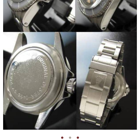
●
●
●