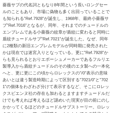
薔薇サブの代名詞ともなり8年間という長いロングセー
ルのこともあり、市場に偽物も多く出回っていることで
も知られる”Ref.7928”が誕生し、1968年、最終小薔薇サ
ブ”Ref.7016”となるが、同年、それまでのチュードルの
エンブレムである小薔薇の紋章が盾紋に変わると同時に
盾紋チュードルサブ”Ref.7021”が誕生した。なぜ、同年
に2種類の新旧エンブレムモデルが同時期に発売された
かは現在では迷宮入りとなっている。更に”Ref.7928”か
らも見られるとおりエボーシュメーカーであるフルリエ
製導入から盾紋チュードルのその後のエタ製への一本化
へと、更に更にこの頃からロレックスの”/0”表示の意味
あいとは違う製造時期によって区別する”7021/0”と”702
1”の個体をわざわざ分けて表示するなど、そこにロレッ
クスビエンヌ社の存在も加わるとますますチュードルだ
けでも考えれば考えるほど謎めいた現実が目の前にのし
かかってくるほどのチュードルサブストーリー。ロレッ