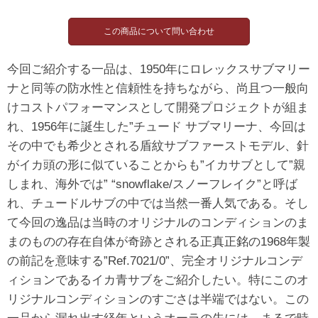
今回ご紹介する一品は、1950年にロレックスサブマリー
ナと同等の防水性と信頼性を持ちながら、尚且つ一般向
けコストパフォーマンスとして開発プロジェクトが組ま
れ、1956年に誕生した”チュード サブマリーナ、今回は
その中でも希少とされる盾紋サブファーストモデル、針
がイカ頭の形に似ていることからも”イカサブとして”親
しまれ、海外では” “snowflake/スノーフレイク”と呼ば
れ、チュードルサブの中では当然一番人気である。そし
て今回の逸品は当時のオリジナルのコンディションのま
まのものの存在自体が奇跡とされる正真正銘の1968年製
の前記を意味する”Ref.7021/0”、完全オリジナルコンデ
ィションであるイカ青サブをご紹介したい。特にこのオ
リジナルコンディションのすごさは半端ではない。この