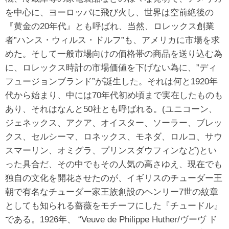
を中心に、ヨーロッパに飛び火し、世界は空前絶後の
『黄金の20年代』とも呼ばれ、当然、ロレックス創業
者”ハンス・ウィルス・ドルフ”も、アメリカに市場を求
めた。そして一般市場向けの価格帯の商品を送り込む為
に、ロレックス時計の市場価値を下げない為に、”ディ
フュージョンブランド”が誕生した。それは何と1920年
代から始まり、中には70年代初め頃まで実在したものも
あり、それはなんと50社とも呼ばれる。(ユニコーン、
ジェネックス、アクア、オイスター、ソーラー、ブレッ
クス、セルシーマ、ロネックス、モネダ、ロルコ、サウ
スマーリン、オミグラ、プリンスダウフィンなど)とい
った具合だ、その中でもその人気の高さゆえ、現在でも
独自の文化を開花させたのが、イギリスのチューダー王
朝で有名なチューダー家王族創設のヘンリー7世の紋章
としても知られる薔薇をモチーフにした『チュードル』
である。1926年、 “Veuve de Philippe Huther/ヴーヴ ド