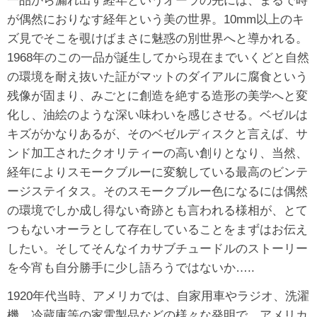
一品から漏れ出す経年というオーラの先には、まるで時
が偶然におりなす経年という美の世界。10mm以上のキ
ズ見でそこを覗けばまさに魅惑の別世界へと導かれる。
1968年のこの一品が誕生してから現在までいくどと自然
の環境を耐え抜いた証がマットのダイアルに腐食という
残像が固まり、みごとに創造を絶する造形の美学へと変
化し、油絵のような深い味わいを感じさせる。ベゼルは
キズがかなりあるが、そのベゼルディスクと言えば、サ
ンド加工されたクオリティーの高い創りとなり、当然、
経年によりスモークブルーに変貌している最高のビンテ
ージステイタス。そのスモークブルー色になるには偶然
の環境でしか成し得ない奇跡とも言われる様相が、とて
つもないオーラとして存在していることをまずはお伝え
したい。そしてそんなイカサブチュードルのストーリー
を今宵も自分勝手に少し語ろうではないか…..
1920年代当時、アメリカでは、自家用車やラジオ、洗濯
機、冷蔵庫等の家電製品などの様々な発明で、アメリカ