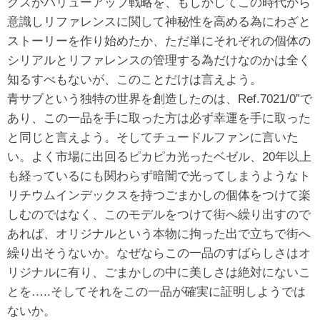
クスがバリューアップ戦略を、もしかしてこの時代から
意識しリファレンスに関して神秘性を高める為にわざと
ストーリーを作り始めたか、ただ単にそれぞれの個体の
シリアルとリファレンスの管理する為だけなのかは全く
知るすべもないが、このことだけは言えよう。
青サブという独特の世界を創造したのは、Ref.7021/0”で
あり、この一品を手に取った方は必ず幸運を手に取った
と同じと言えよう。そしてチュードルファンに言いた
い。よく市場に出回るピカピカ光ったベゼル、20年以上
も経っているにも関わらず暗闇で光ってしまうようなト
リチウムインデックスを持つごまかしの個体をつけて楽
しむのではなく、このモデルをつけて街へ繰り出すので
あれば、オリジナルという本物に拘った出で立ちで街へ
繰り出そうないか。なぜならこの一品のすばらしさはオ
リジナルに有り、ごまかしの中に美しさは絶対にないこ
とを…..そしてそれをこの一品が確実に証明しようでは
ないか。