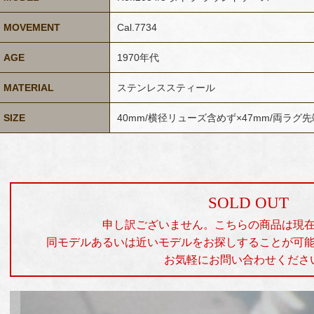
MOVEMENT
Cal.7734
AGE
1970年代
MATERIAL
ステンレススティール
SIZE
40mm/横径リューズ含めず×47mm/両ラグ
SOLD OUT
申し訳ございません。こちらの商品は現
同モデルあるいは近いモデルをお探しすることが可
お気軽にお問い合わせくださ