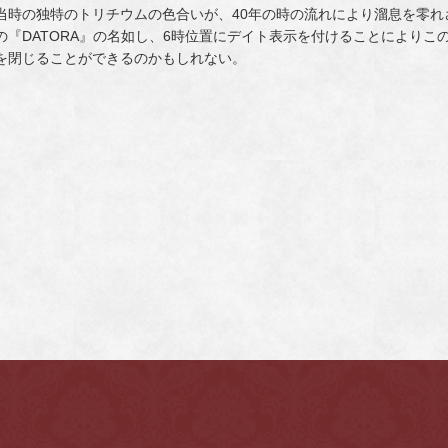
当時の独特のトリチウムの色合いが、40年の時の流れにより溜息を零
の『DATORA』の名如し、6時位置にデイト表示を付けることによりこの
を閉じることができるのかもしれない。