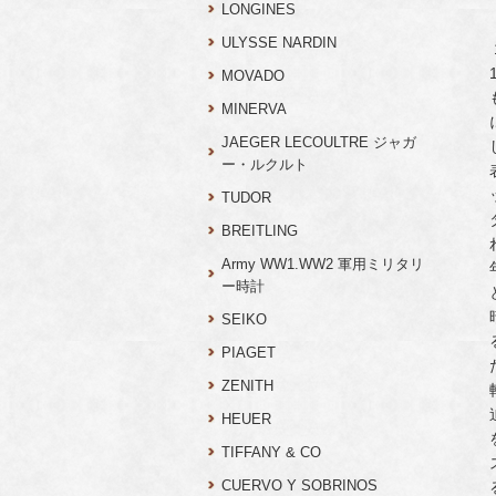
LONGINES
ULYSSE NARDIN
MOVADO
MINERVA
JAEGER LECOULTRE ジャガ
ー・ルクルト
TUDOR
BREITLING
Army WW1.WW2 軍用ミリタリ
ー時計
SEIKO
PIAGET
ZENITH
HEUER
TIFFANY & CO
CUERVO Y SOBRINOS