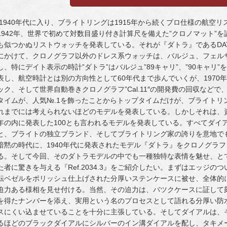
1940年代に入り、ブライトリングは1915年から続くプロ仕様の航空
1942年、世界で初めて対数目盛り付き計算尺を備えた”クロノマット”
も似つかぬリストウォッチを発表している。それが『ダトラ』であるDATO
にかけて、クロノグラフ以外のドレス系ウォッチは、バルジュ、フェルサ
し、特にデイト表示の時計”ダトラ”はバルジュ”89キャリ”、”90キャ
表し、航空時計とは別の方向性として60年代まで歩んでいくが、1970
ック、そして世界自動巻きクロノグラフ”Cal.11″の開発費の回収など
タイムが、人気№.1を飾ったことからトップタイムだけが、ブライトリン
れまでには考えられないほどのモデルを発表している。しかしそれは、資
年の内に発表した100とも言われるモデルを発表している。すべてダイ
と、ブライトの独立ブランド、そしてブライトリング家の誇りを意地で
暗黙の時代に、1940年代に発表されたモデル『ダトラ』をクロノグラ
る。そして今回、そのダトラモデルの中でも一種独特な表情を魅せ、と
た者に驚きを与える『Ref.2034.3』をご紹介したい。まずはエッジ
転ベゼルをポリッシュ仕上げされた分厚いステンケースに被せ、全体的
迫力ある様相を見せ付ける。当然、その迫力は、バツクケースに証して刻ま
を得たナンバーを添え、実用という名のプロセスとして語れる分厚い防
スにくい込ませていることを十分に主張している。そしてダイアルは、そ
るほどのブラックダイアルにシルバーのイン溝ダイアルを配し、タキメ