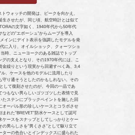
リストウォッチの開発は、ピークを向かえ、
を誕生させたが、同じ頃、航空時計とは似て
RAの文字如く、1940年代から50年代
などの”エボーシュ”からムーブを導入
リ”をメインにデイト表示を強調したモデルを発
年代に入り、オイルショック、クォーツショ
で、当時、ニューヨークのある雑誌でトップ
グの支えとなり、その1970年代には、こ
金繰りという現実から回避すべく為、3,4
アル、ケースを他のモデルに流用したり
も守り通そうとしたのかもしれない。その
フとして復刻させたのが、今回の一品であ
てつもない男らしいゴツゴツした表情で見
のついたステンにブラックペイントを施した回
にオーバル形の珍しいケースとコラボさせ
れた”BREVET”防水ケースとして認可
水ケースをスナップとしてしっかりとケー
の男らしさを”男くささ”として駆り立て
ーターの色合いとインデックスに盛られた