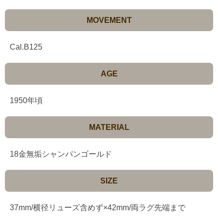
MOVEMENT
Cal.B125
AGE
1950年頃
MATERIAL
18金無垢シャンパンゴールド
SIZE
37mm/横径リューズ含めず×42mm/両ラグ先端まで