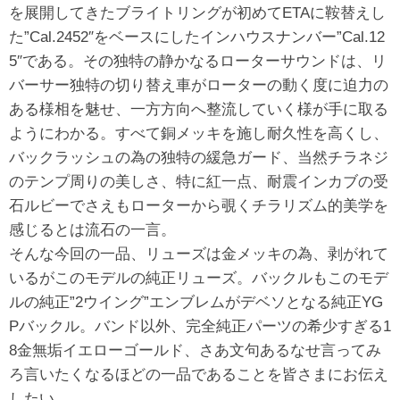
を展開してきたブライトリングが初めてETAに鞍替えし
た”Cal.2452″をベースにしたインハウスナンバー”Cal.12
5″である。その独特の静かなるローターサウンドは、リ
バーサー独特の切り替え車がローターの動く度に迫力の
ある様相を魅せ、一方方向へ整流していく様が手に取る
ようにわかる。すべて銅メッキを施し耐久性を高くし、
バックラッシュの為の独特の緩急ガード、当然チラネジ
のテンプ周りの美しさ、特に紅一点、耐震インカブの受
石ルビーでさえもローターから覗くチラリズム的美学を
感じるとは流石の一言。
そんな今回の一品、リューズは金メッキの為、剥がれて
いるがこのモデルの純正リューズ。バックルもこのモデ
ルの純正”2ウイング”エンブレムがデベソとなる純正YG
Pバックル。バンド以外、完全純正パーツの希少すぎる1
8金無垢イエローゴールド、さあ文句あるなせ言ってみ
ろ言いたくなるほどの一品であることを皆さまにお伝え
したい。