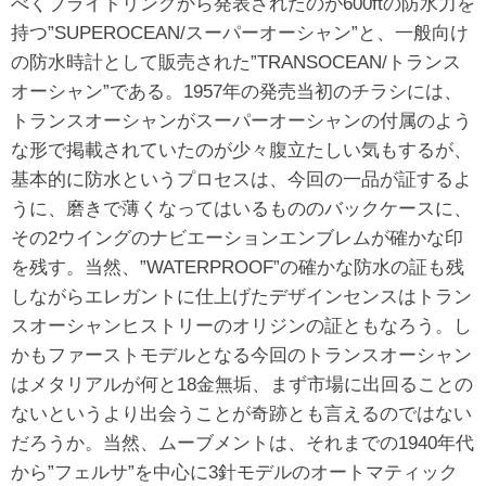
べくブライトリングから発表されたのが600ftの防水力を
持つ”SUPEROCEAN/スーパーオーシャン”と、一般向け
の防水時計として販売された”TRANSOCEAN/トランス
オーシャン”である。1957年の発売当初のチラシには、
トランスオーシャンがスーパーオーシャンの付属のよう
な形で掲載されていたのが少々腹立たしい気もするが、
基本的に防水というプロセスは、今回の一品が証するよ
うに、磨きで薄くなってはいるもののバックケースに、
その2ウイングのナビエーションエンブレムが確かな印
を残す。当然、”WATERPROOF”の確かな防水の証も残
しながらエレガントに仕上げたデザインセンスはトラン
スオーシャンヒストリーのオリジンの証ともなろう。し
かもファーストモデルとなる今回のトランスオーシャン
はメタリアルが何と18金無垢、まず市場に出回ることの
ないというより出会うことが奇跡とも言えるのではない
だろうか。当然、ムーブメントは、それまでの1940年代
から”フェルサ”を中心に3針モデルのオートマティック