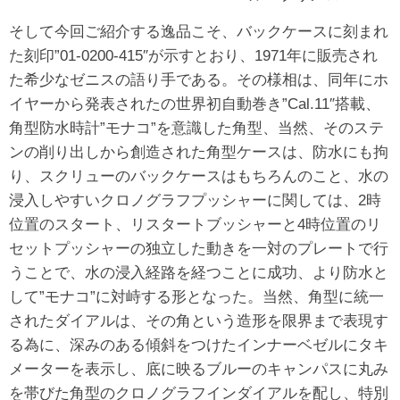
そして今回ご紹介する逸品こそ、バックケースに刻まれ
た刻印”01-0200-415″が示すとおり、1971年に販売され
た希少なゼニスの語り手である。その様相は、同年にホ
イヤーから発表されたの世界初自動巻き”Cal.11″搭載、
角型防水時計”モナコ”を意識した角型、当然、そのステ
ンの削り出しから創造された角型ケースは、防水にも拘
り、スクリューのバックケースはもちろんのこと、水の
浸入しやすいクロノグラフプッシャーに関しては、2時
位置のスタート、リスタートブッシャーと4時位置のリ
セットプッシャーの独立した動きを一対のプレートで行
うことで、水の浸入経路を経つことに成功、より防水と
して”モナコ”に対峙する形となった。当然、角型に統一
されたダイアルは、その角という造形を限界まで表現す
る為に、深みのある傾斜をつけたインナーベゼルにタキ
メーターを表示し、底に映るブルーのキャンパスに丸み
を帯びた角型のクロノグラフインダイアルを配し、特別