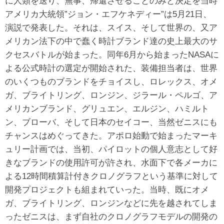
に人類を送り、無事、帰還させることのみと決定を当時
アメリカ大統領”ジョン・エフケネディー”は5月21日、
演説で発表した。それは、スイス、そして世界の、又ア
メリカン法下の中で蠢く時計ブランド達の史上最大のサ
クセスバトルが始まった。同年6月から始まったNASAに
よる公式時計の選定が開始された、装備担当者は、世界
のいくつものブランドをチョイスし、ロレックス、オメ
ガ、ブライトリング、ロンジン、ジラール・ペルゴ、ア
メリカンブランド、グリュエン、エルジン、ハミルト
ン、ブローバ、そして日本のセイコー、当然ゼニスにも
チャンスはめぐってきた。アポロ始動で始まったマーキ
ュリー計画では、当初、パイロットの個人意志として好
きなブランドの使用許可が許され、水面下で各メーカに
よる12時間積算計付きクロノグラフという基準に対して
開発プロジェクトも組まれていった。当時、既にオメ
ガ、ブライトリング、ロンジンなどに先を越されてしま
ったゼニスは、まず自社のクロノグラフモデルの開発の