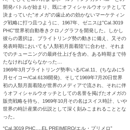
開発バトルが始まり、既にオフィシャルウオッチとして
決まっていた”オメガ”の歯止めの効かないマーケティン
グ戦略に打つ且つように、1967年、ゼニスは”Cal.3019
PHC”世界初自動巻きクロノグラフを開発した。しかし
彼らの選択は、ブライトリング勢の動きに備え、又その
発表時期においても”人類初月面着陸”に合わせ、それま
でのチューニングの最終仕上げを含め、ある時期まで待
たなければならなかった…
1969年3月ブライトリング勢率いる/Cal.11、(ちなみに5
月セイコー/Cal.6139開発)、そして1969年7月20日世界
初の人類月面着陸が世界のメディアで流され、それに伴
うオフィシャルウオッチとしての名誉を掲げたオメガの
販売戦略を待ち、1969年10月その名はスイス時計、いや
世界の時計産業の伝説として深く刻みこまれることとな
った。
“Cal.3019 PHC….EL PREIMERO/エル・プリメロ”