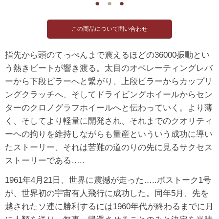
●
●
●
指先から頭のてっぺんまで震えるほどの36000振動とい
う熱きビートが響き渡る。太目のオペレーティングレバ
ーから下段ピラーへと繋がり、上段ピラーからカップリ
ングクラッチへ、そしてドライビングホイールからセン
ターのクロノグラフホイールへと伝わっていく。より薄
く、そしてより軽量に開発され、それまでのクオリティ
ーヘの拘りを維持しながらも量産といういう成功に導い
たストーリー、それは苦難の道のりの先に見るサクセス
ストーリーである…..
1961年4月21日、世界に震撼が走った…..ボストーク1号
が、世界初の宇宙有人飛行に成功した。同年5月、先を
越されたソ連に勝利するには1960年代が終わるまでに月