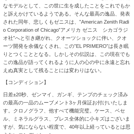
なモデルとして、この世に生を成したことをこれでもか
と訴えかけているようである。そんな最高の逸品、発表
された同年、悲しくもゼニスは、”American Zenith Radi
o Corporation of Chicago”アメリカ ゼニス シカゴラジ
オ社”へと引き継がれ、クオーツショックに伴い、クオ
ーツ開発を余儀なくされ、この”EL PRIMERO”は長き眠
りとつくこととなる。しかしその伝説は、この現在でも
この逸品が語ってくれるように人の心の中に永遠と忘れ
えぬ真実として残ることには変わりはない。
【コンディション】
日差±20秒、ゼンマイ、ガンギ、テンプのチェック済み
の最高の一品のムーブメント3ヶ月保証お付けいたしま
す。クロノグラフ、他すべて機能完璧。ケース、ベセ
ル、ミネラルグラス、ブレス全体的に小キズはございま
すが、気にならない程度で、40年以上経っているとは思