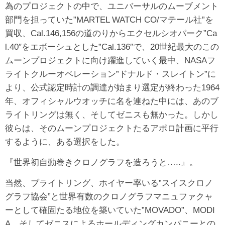
為のプロジェクトの中で、ユニバーサルのムーブメント
部門を担っていた”MARTEL WATCH CO/マテール社”を
買収、Cal.146,156の道のりからエクセルシオパーク”Ca
l.40″をエボーシュとした”Cal.136″で、20世紀最大のこの
ムーンプロジェクトに向け躍進していく最中、NASAフ
ライトクルーオペレーション”ドナルド・スレイトン”に
より、公式認定時計の調達が始まり選定が終わった1964
年、オフィシャルウオッチに名を連ねた中には、あのブ
ライトリングは無く、そしてゼニスも無かった。しかし
彼らは、そのムーンプロジェクトたるアポロ計画に平行
するように、ある選択をした。
『世界初自動巻きクロノグラフを造ろうと…..』。
当然、ブライトリング、ホイヤー率いる”スイスクロノ
グラフ協会”と世界有数のクロノグラフマニュファクャ
ーとして確固たる地位を築いていた”MOVADO”、MODI
A、そしてゼニスによるホールディングカンパニーとの