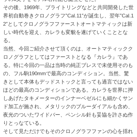
その後、1969年、ブライトリングなどと共同開発した世
界初自動巻きクロノグラフ”Cal.11″が誕生し、翌年”Cal.1
2″としてクロノグラフファーストオートマティックは新
しい時代を迎え、カレラも変貌を遂げていくこととな
る。
当然、今回ご紹介させて頂くのは、オートマティックク
ロノグラフとしてはファーストとなる『カレラ』であ
る。特に今回の一品は当時の純正ブレスで未使用そのも
の、フル駒190mmで最高のコンディション。当然、驚
きとして本体もデッドストックと言っても過言ではない
ほどの最高のコンディションである。カレラを世界に押
しあげたタキメーターのインナーベゼルにも細かくサン
ド加工が施され、メタリックのブルーダイアルも含め、
夜光のついたワイドバー、ペンシル針も妥協を許さぬ作
りとっなている。
そして見ただけでもそのクロノグラフファンの心を揺れ