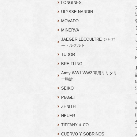
LONGINES
ULYSSE NARDIN
MOVADO
MINERVA
JAEGER LECOULTRE ジャガ
ー・ルクルト
TUDOR
BREITLING
Army WW1.WW2 軍用ミリタリ
ー時計
SEIKO
PIAGET
ZENITH
HEUER
TIFFANY & CO
CUERVO Y SOBRINOS