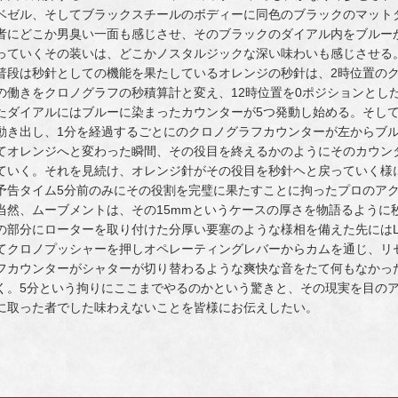
ベゼル、そしてブラックスチールのボディーに同色のブラックのマット
者にどこか男臭い一面も感じさせ、そのブラックのダイアル内をブルー
っていくその装いは、どこかノスタルジックな深い味わいも感じさせる
普段は秒針としての機能を果たしているオレンジの秒針は、2時位置の
の働きをクロノグラフの秒積算計と変え、12時位置を0ポジションとし
たダイアルにはブルーに染まったカウンターが5つ発動し始める。そし
動き出し、1分を経過するごとにのクロノグラフカウンターが左からブ
てオレンジへと変わった瞬間、その役目を終えるかのようにそのカウン
ていく。それを見続け、オレンジ針がその役目を秒針ヘと戻っていく様
予告タイム5分前のみにその役割を完璧に果たすことに拘ったプロのア
当然、ムーブメントは、その15mmというケースの厚さを物語るように
の部分にローターを取り付けた分厚い要塞のような様相を備えた先にはLE
てクロノプッシャーを押しオペレーティングレバーからカムを通じ、リ
フカウンターがシャターが切り替わるような爽快な音をたて何もなかっ
く。5分という拘りにここまでやるのかという驚きと、その現実を目の
に取った者でした味わえないことを皆様にお伝えしたい。