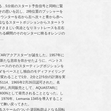
る…5分前のスタート予告信号と同時に緊
その思いを託し、2時位置のプッシャーを
カウンターを右から左へ次々と青から赤へ
優位なるスタートポジションからスタートラ
すさまじい気迫となりヨットレースを左右
変わる瞬間のそのセンターに映るオレンジの
….
AR/アクアスター”が誕生した。1957年に
に新たな息吹を吹かせたように、ベントス
トレースのそのスターティングポジションを
000N”をベースとし独自のモディファイリング
変わることで1分、2分と計5分の計測を実
14、1965年2月26日認可された。名
約し共同販売として、AQUASTARに
.400Nとして発売されることとなった。し
6年、Lemania 1345を導入すること
として舞い戻ってきた。
とされるスケールのついた逆回転防止となる回転