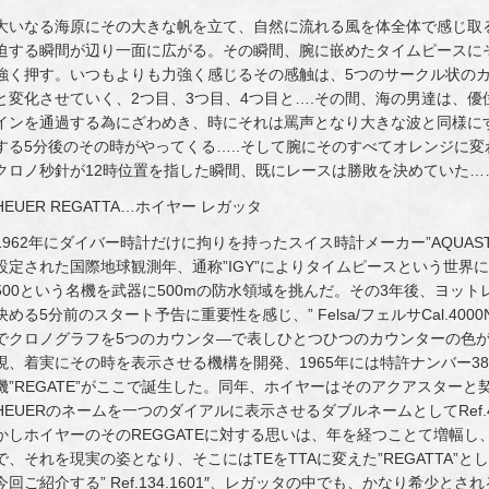
大いなる海原にその大きな帆を立て、自然に流れる風を体全体で感じ取
迫する瞬間が辺り一面に広がる。その瞬間、腕に嵌めたタイムピースに
強く押す。いつもよりも力強く感じるその感触は、5つのサークル状の
と変化させていく、2つ目、3つ目、4つ目と….その間、海の男達は、
インを通過する為にざわめき、時にそれは罵声となり大きな波と同様に
する5分後のその時がやってくる…..そして腕にそのすべてオレンジに
クロノ秒針が12時位置を指した瞬間、既にレースは勝敗を決めていた…
HEUER REGATTA…ホイヤー レガッタ
1962年にダイバー時計だけに拘りを持ったスイス時計メーカー”AQUAST
設定された国際地球観測年、通称”IGY”によりタイムピースという世界
500という名機を武器に500mの防水領域を挑んだ。その3年後、ヨッ
決める5分前のスタート予告に重要性を感じ、” Felsa/フェルサCal.4
でクロノグラフを5つのカウンタ―で表しひとつひつのカウンターの色が
現、着実にその時を表示させる機構を開発、1965年には特許ナンバー3851
機”REGATE”がここで誕生した。同年、ホイヤーはそのアクアスターと契
HEUERのネームを一つのダイアルに表示させるダブルネームとしてRef
かしホイヤーのそのREGGATEに対する思いは、年を経つことて増幅し、197
で、それを現実の姿となり、そこにはTEをTTAに変えた”REGATTA”
今回ご紹介する” Ref.134.1601″、レガッタの中でも、かなり希少