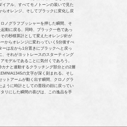
ダイアル、すべてモノトーンの装いで見た
からオレンジ、そしてブラックに変化し戻
。
クロノグラフプッシャーを押した瞬間、そ
た起動に戻る、同時、ブラック一色であっ
てその秒積算計として変えたオレンジ針が
ルーからオレンジに変わっていく5分後すべ
ターは左から1分置きにブラックへと戻っ
に、それがヨットレースのスターティング
クアモデルであることに気付くであろう。
秒カナと連動するクラッチング部分との2層
MNIA1345の文字が深く刻まれる。そし
セットアームが動く出す瞬間、クロノグラ
たように時計としての普段の顔に戻ってい
アタリにした瞬間の喜びは、この逸品を手