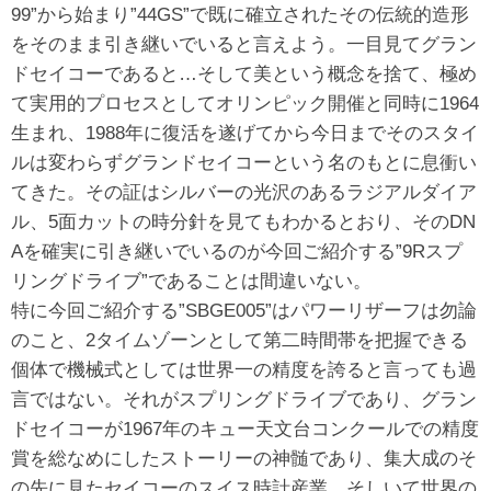
99”から始まり”44GS”で既に確立されたその伝統的造形
をそのまま引き継いでいると言えよう。一目見てグラン
ドセイコーであると…そして美という概念を捨て、極め
て実用的プロセスとしてオリンピック開催と同時に1964
生まれ、1988年に復活を遂げてから今日までそのスタイ
ルは変わらずグランドセイコーという名のもとに息衝い
てきた。その証はシルバーの光沢のあるラジアルダイア
ル、5面カットの時分針を見てもわかるとおり、そのDN
Aを確実に引き継いでいるのが今回ご紹介する”9Rスプ
リングドライブ”であることは間違いない。
特に今回ご紹介する”SBGE005”はパワーリザーフは勿論
のこと、2タイムゾーンとして第二時間帯を把握できる
個体で機械式としては世界一の精度を誇ると言っても過
言ではない。それがスプリングドライブであり、グラン
ドセイコーが1967年のキュー天文台コンクールでの精度
賞を総なめにしたストーリーの神髄であり、集大成のそ
の先に見たセイコーのスイス時計産業、そしいて世界の