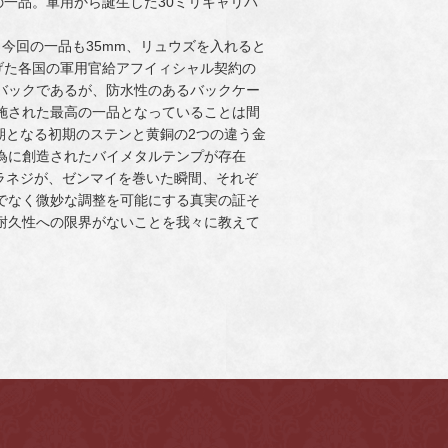
スの一品。軍用から誕生した30ミリキャリバ
、今回の一品も35mm、リュウズを入れると
広げた各国の軍用官給アフイィシャル契約の
バックであるが、防水性のあるバックケー
施された最高の一品となっていることは間
期となる初期のステンと黄銅の2つの違う金
為に創造されたバイメタルテンプが存在
ラネジが、ゼンマイを巻いた瞬間、それぞ
でなく微妙な調整を可能にする真実の証そ
耐久性への限界がないことを我々に教えて