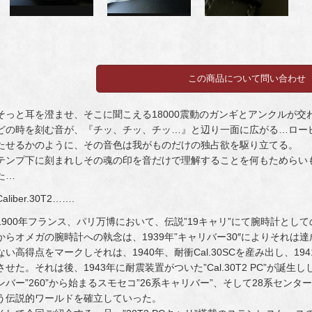
そっと耳を澄ませ、そこに聞こえる18000震動のガンギとアンクルが
どの時を刻む音が、『チッ、チッ、チッ…』と辺り一面に広がる…ロー
たせるかのように、その音色は我がものだけの独占欲を駆り立てる。
テンプ下に刻まれしその魂の印を音だけで理解することを何もためらい
た…
Caliber.30T2…….
1900年フランス、パリ万博において、伝説”19キャリ”にて腕時計と
からオメガの腕時計への執念は、1939年”キャリバー30″によりそれは達
ない高得点をマークしそれは、1940年、耐衝Cal.30SCを産み出し、1941年、
させた。それは後、1943年に耐震装置がついた”Cal.30T2 PC”が
ンバー”260”から始まるスモセコ”26系キャリバー”、そして28系センタ
う伝説的ワールドを確立していった。