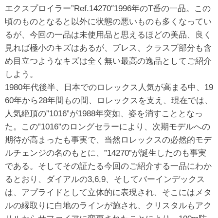
エクスプロイラー”Ref.14270″1996年のT番の一品。この
頃のものとなると以外に状態の悪いものも多くなってい
るが、今回の一品は未使用品と思えるほどの美品、良く
見れば極小のキズはあるが、ブレス、クラスプ部分も含
め目立つようなキズは全く無い最高の逸品としてご紹介
しよう。
1980年代後半、日本でのロレックス人気が高まる中、19
60年から28年間もの間、ロレックスを支え、現在では、
人気絶頂の”1016”が1988年突如、姿を消すこととなっ
た。この”1016”のロングセラーにより、次期モデルへの
期待が高まったも事実で、当然ロレックスの必然的モデ
ルチェンジの名のもとに、”14270”が誕生したのも事実
である。そしてその証たる今回のご紹介する一品にわか
るとおり、ダイアルの3,6,9、そしてバーインデックス
は、アプライドとして立体的に表現され、そこにはメタ
ルの縁取りに白地のラインが施され、クリスタルもアク