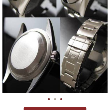
●
●
●