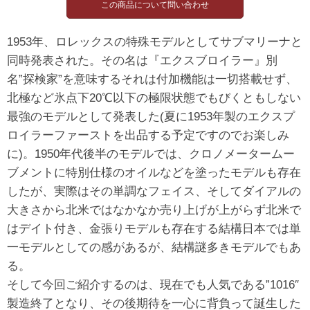
1953年、ロレックスの特殊モデルとしてサブマリーナと
同時発表された。その名は『エクスブロイラー』別
名”探検家”を意味するそれは付加機能は一切搭載せず、
北極など氷点下20℃以下の極限状態でもびくともしない
最強のモデルとして発表した(夏に1953年製のエクスプ
ロイラーファーストを出品する予定ですのでお楽しみ
に)。1950年代後半のモデルでは、クロノメータームー
ブメントに特別仕様のオイルなどを塗ったモデルも存在
したが、実際はその単調なフェイス、そしてダイアルの
大きさから北米ではなかなか売り上げが上がらず北米で
はデイト付き、金張りモデルも存在する結構日本では単
一モデルとしての感があるが、結構謎多きモデルでもあ
る。
そして今回ご紹介するのは、現在でも人気である”1016″
製造終了となり、その後期待を一心に背負って誕生した