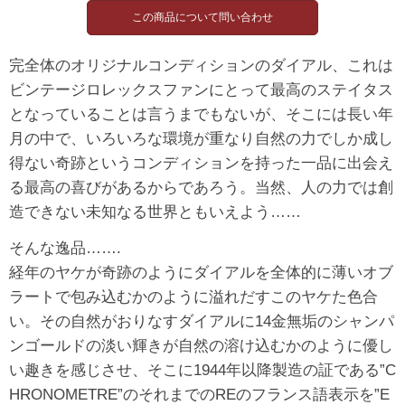
完全体のオリジナルコンディションのダイアル、これは
ビンテージロレックスファンにとって最高のステイタス
となっていることは言うまでもないが、そこには長い年
月の中で、いろいろな環境が重なり自然の力でしか成し
得ない奇跡というコンディションを持った一品に出会え
る最高の喜びがあるからであろう。当然、人の力では創
造できない未知なる世界ともいえよう……
そんな逸品…….
経年のヤケが奇跡のようにダイアルを全体的に薄いオブ
ラートで包み込むかのように溢れだすこのヤケた色合
い。その自然がおりなすダイアルに14金無垢のシャンパ
ンゴールドの淡い輝きが自然の溶け込むかのように優し
い趣きを感じさせ、そこに1944年以降製造の証である”C
HRONOMETRE”のそれまでのREのフランス語表示を”E