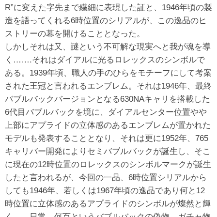
R”に変えた字先まで繊細に表現した証と、1946年頃の製
造を語ってくれる6時位置のシリアルが、この逸品のヒ
ストリーの幕を開けることとなった。
しかしそれは又、謎という不可解な現実へと我が魂を導
く…….それはダイアルに光るロレックスのシンボルで
ある。1939年頃、職人の手のひらをモチーフにして考案
された王冠と言われるエンブレム。それは1946年、最終
バブルバックバージョンとなる630NAキャリを搭載した
6代目バブルバックを境に、ダイアルセンター位置やや
上部にアプライドの立体感のあるエンブレムが置かれた
モデルも発表することとなり、それは更に1952年、765
キャリバー開発によりセミバブルバックが誕生し、そこ
に現在の12時位置のロレックスのシンボルマークが誕生
したと言われるが、今回の一品、6時位置シリアルから
しても1946年、若しくは1967年頃の逸品であり何と12
時位置に立体感のあるアプライドのシンボルが燦然と輝
く……日常、何百というバブルバックの偽物、ガチャ物