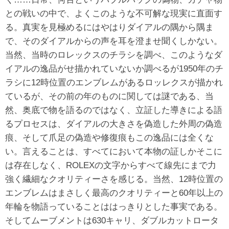
との戦いの中で、よくこのような不可解な現実に直面す
る。真実を見極めるにはやはりダイアルの隅から隅ま
で、そのダイアルからの声を耳を澄ませ聞くしかない。
当然、当時のロレックスのチラシを調べ、このようなダ
イアルの逸品がせ描かれていないか調べるが1950年のチ
ラシに12時位置のエンブレムがあるロッレクスが描かれ
ているが、その前の年のものに関しては謎である、当
然、奥底で物を語るのではなく、立証した導きによる語
るプロセスは、ダイアルの大きさを偽造した外周の偽造
痕、そして爪足の偽造や修復痕もこの逸品には全くな
い。言えることは、すべてにおいて本物の証しかそこに
は存在しなく、ROLEXの文字からすべて線先にまで力
強く繊細なクオリティーさを感じる。当然、12時位置の
エンブレムはまさしく最高のクオリティーと60年以上の
年輪を物語っていることははっきりとした事実である。
そしてムーブメントは630キャリ、ダブルカットロータ