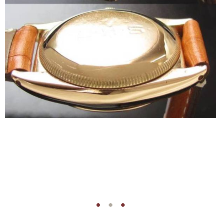
●
●
●