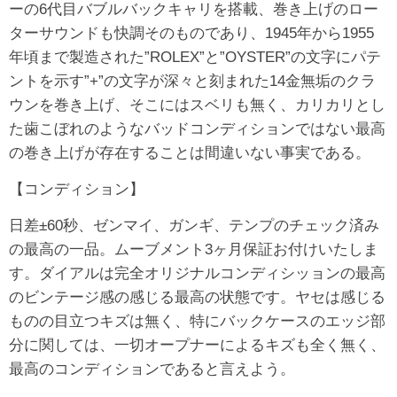
ーの6代目バブルバックキャリを搭載、巻き上げのロー
ターサウンドも快調そのものであり、1945年から1955
年頃まで製造された”ROLEX”と”OYSTER”の文字にパテ
ントを示す”+”の文字が深々と刻まれた14金無垢のクラ
ウンを巻き上げ、そこにはスベリも無く、カリカリとし
た歯こぼれのようなバッドコンディションではない最高
の巻き上げが存在することは間違いない事実である。
【コンディション】
日差±60秒、ゼンマイ、ガンギ、テンプのチェック済み
の最高の一品。ムーブメント3ヶ月保証お付けいたしま
す。ダイアルは完全オリジナルコンディシッョンの最高
のビンテージ感の感じる最高の状態です。ヤセは感じる
ものの目立つキズは無く、特にバックケースのエッジ部
分に関しては、一切オープナーによるキズも全く無く、
最高のコンディションであると言えよう。