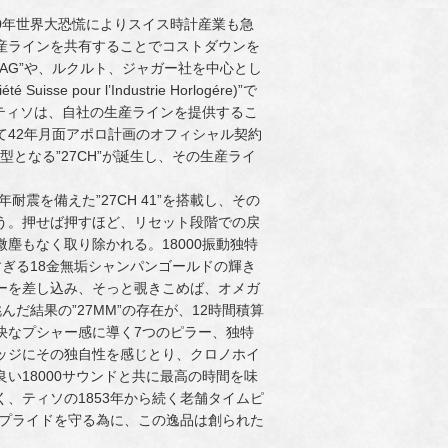
30年世界大恐慌によりスイス時計産業も急
産ラインを共有することでコストダウンを
AG”や、ルクルト、ジャガー社を中心とし
 pour l’Industrie Horlogére)”で
たティソは、自社の生産ラインを提供するこ
て42年月面アポロ計画のオフィシャル契約
型となる”27CH”が誕生し、その生産ライ
震を備えた”27CH 41”を搭載し、その
う。押せば押すほど、リセット段階での戻
塵もなく取り除かれる。18000振動独特
すぎる18金無垢シャンパンゴールドの輝き
ーを差し込み、そっと覗きこめば、オメガ
だ結果の”27MM”の存在が、12時間積算
快なプシャー感に導く7つのピラー、独特
ッジにその独自性を感じとり、クロノホイ
い18000サウンドと共に最高の時間を味
、ティソの1853年から続く老舗タイムピ
のプライドを守る為に、この逸品は創られた