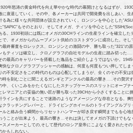
1920年怒涛の黄金時代を向え華やかな時代の幕開けとなるはずが、19
激に衰退していく。その中、各メーカーは共同で開発費を出しあい、生
計る為に様々な共同団体が設立されていく。ロンジンを中心とした”ASU
た”SAPIC”もそのとおり、そしてオメガ、ティソを中心とした”SSIH(Société Suisse
ある。1930初頭には既にオメガの30CHラインの生産ラインを確立し
とで、オメガからのムーブメント供給のコストダウンに成功した。そし
の最終審査をロレックス、ロンジンとの激闘の中、勝ち取った”321”の原
ンもティソは確立し、クロノグラフの自社モデルの生産に踏み切った….
その最高のキャリバーを搭載した逸品をご紹介しようではないか。1945年耐
爽快なクロノグラフプッシャーの感触は、何度も何度もつい押してしま
りの不安定さをこの時代のものは心配してしまうが、全くのその不安は微
の時を刻むごとに聞こえるガンギとアンクルの最高の響き…..その贅沢
の中、くいこみをかたくなにしたスナップケースのスリットにオープナ
とレマニアとの妥協の無い匠が勝ち取った39CHから小さくすることに挑ん
計ラインを共にすることで迷路のようなアメージングな存在となる。爽
なクラッチングレバーと、ドライビングホイールのトライアングルブリ
ールと絡み合う瞬間からリセットハンマーが叩き戻す瞬間までもを心地良
わうことが出来よう。最高の響き…それは決してオメガの下請けでもなく
ースメーカーとしての,そして歴代のロシア皇帝にこよなく愛されたそ
のかもしれない。