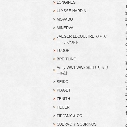
LONGINES
ULYSSE NARDIN
MOVADO
MINERVA
JAEGER LECOULTRE ジャガ
ー・ルクルト
TUDOR
BREITLING
Army WW1.WW2 軍用ミリタリ
ー時計
SEIKO
PIAGET
ZENITH
HEUER
TIFFANY & CO
CUERVO Y SOBRINOS