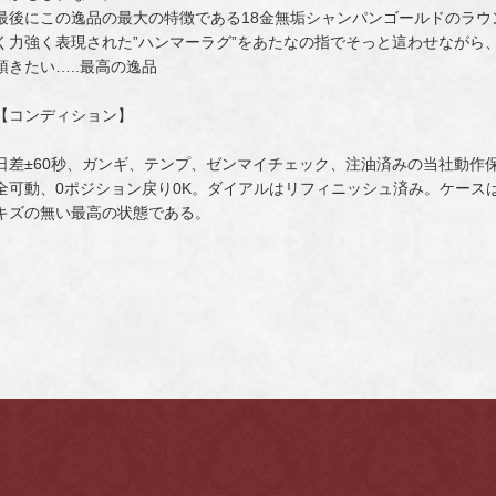
最後にこの逸品の最大の特徴である18金無垢シャンパンゴールドのラ
く力強く表現された”ハンマーラグ”をあたなの指でそっと這わせながら
頂きたい…..最高の逸品
【コンディション】
日差±60秒、ガンギ、テンプ、ゼンマイチェック、注油済みの当社動作
全可動、0ポジション戻り0K。ダイアルはリフィニッシュ済み。ケース
キズの無い最高の状態である。