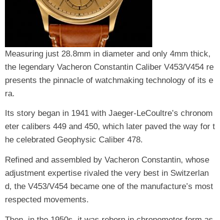
Measuring just 28.8mm in diameter and only 4mm thick,
the legendary Vacheron Constantin Caliber V453/V454 re
presents the pinnacle of watchmaking technology of its e
ra.
Its story began in 1941 with Jaeger-LeCoultre’s chronom
eter calibers 449 and 450, which later paved the way for t
he celebrated Geophysic Caliber 478.
Refined and assembled by Vacheron Constantin, whose
adjustment expertise rivaled the very best in Switzerlan
d, the V453/V454 became one of the manufacture’s most
respected movements.
Then, in the 1950s, it was reborn in chronometer form as