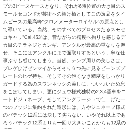
プの3ピースケースとなり、それが6時位置の大き目のス
モールセコンドが芸術への架け橋としてこの逸品をタイ
ムピースの最高峰”クロノメーターロイヤル”の原点とし
て導いている。当然、そのすべてのプロセスたるスモセ
コキャリ”Cal.453″は、昔ながらの精度へ拘りを感じるデ
カ目のチラネジとカンギ、アンクルが最高の重なりを魅
せ、そこにはアンクルにまで面取りするという丁寧な仕
事ぶりも感じてしまう。当然、テンプ周りの美しさは、
ブレゲひげゼンマイからそそり立つ先に見るビーンズプ
レートのヒゲ持ち、そしてその飽くなき精度をしっかり
ガードする為のスワンネックの美しに、ついついため息
をこぼしてしまい、更にジュウ様式独特の2,3,4番車をコ
ートドジュネーブ、そしてアングラージュで仕上げた一
つのブッジに集約された造形には、方やジュネーブ様式
のパテック12系には決して劣らない、いやそれ以上であ
ろうパテック12系よりも一回り大きいことからも12系の