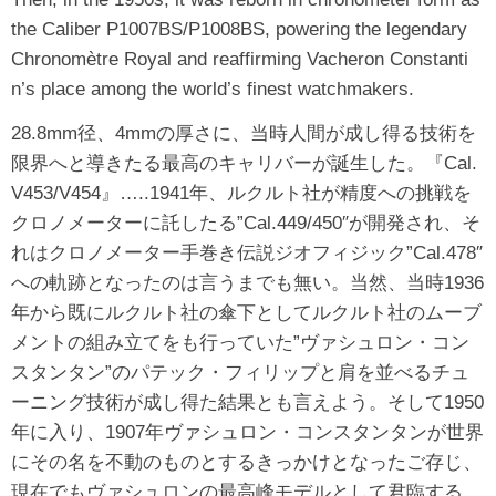
the Caliber P1007BS/P1008BS, powering the legendary
Chronomètre Royal and reaffirming Vacheron Constanti
n’s place among the world’s finest watchmakers.
28.8mm径、4mmの厚さに、当時人間が成し得る技術を
限界へと導きたる最高のキャリバーが誕生した。『Cal.
V453/V454』…..1941年、ルクルト社が精度への挑戦を
クロノメーターに託したる”Cal.449/450″が開発され、そ
れはクロノメーター手巻き伝説ジオフィジック”Cal.478″
への軌跡となったのは言うまでも無い。当然、当時1936
年から既にルクルト社の傘下としてルクルト社のムーブ
メントの組み立てをも行っていた”ヴァシュロン・コン
スタンタン”のパテック・フィリップと肩を並べるチュ
ーニング技術が成し得た結果とも言えよう。そして1950
年に入り、1907年ヴァシュロン・コンスタンタンが世界
にその名を不動のものとするきっかけとなったご存じ、
現在でもヴァシュロンの最高峰モデルとして君臨する