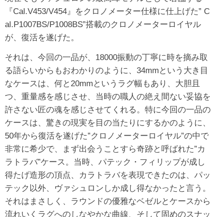
『Cal.V453/V454』をクロノメーター仕様に仕上げた” C
al.P1007BS/P1008BS”搭載のクロノメーターロイヤル
が、復活を遂げた。
それは、今回の一品が、18000振動の丁寧に時を摘み取
る語らいからもおわかりのように、34mmという大き目
なケースは、何と20mmというラグ幅もあり、大胆且
つ、重量感を感じさせ、当時の職人の絶え間ない妥協を
許さない匠の魂を感じさせてくれる。特に今回の一品の
ケースは、驚きの現実を目の当たりにするかのように、
50年から復活を遂げた”クロノメーターロイヤル”の中で
非常に希少で、まず出会うことすら奇跡と呼ばれた”カ
ラトラバ”ケース。当時、パテック・フィリップが成し
得たげ造形の頂点、カラトラバを表現できたのは、パッ
テック以外、ヴァシュロンしか成し得なかったと言う。
それはまさしく、ラウンドの優雅なベゼルとケースから
流れいくラグへのしなやかな曲線、そして固めのスナッ