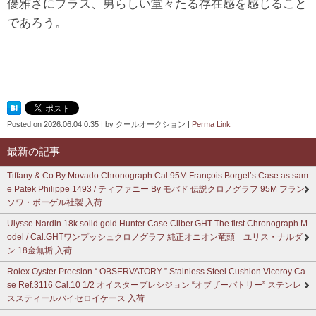
優雅さにプラス、男らしい堂々たる存在感を感じること
であろう。
Posted on
2026.06.04 0:35
|
by
クールオークション
|
Perma Link
最新の記事
Tiffany & Co By Movado Chronograph Cal.95M François Borgel’s Case as sam
e Patek Philippe 1493 / ティファニー By モバド 伝説クロノグラフ 95M フラン
ソワ・ボーゲル社製 入荷
Ulysse Nardin 18k solid gold Hunter Case Cliber.GHT The first Chronograph M
odel / Cal.GHTワンプッシュクロノグラフ 純正オニオン竜頭 ユリス・ナルダ
ン 18金無垢 入荷
Rolex Oyster Precsion “ OBSERVATORY ” Stainless Steel Cushion Viceroy Ca
se Ref.3116 Cal.10 1/2 オイスタープレシジョン “オブザーバトリー” ステンレ
ススティールバイセロイケース 入荷