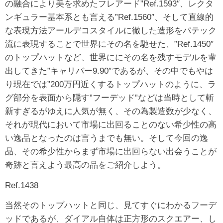
の融合により美を求めたフレアード”Ref.1593″、レクタ
ンギュラー基本系とも言える”Ref.1560″、そして直線的
な表現方法アールデコスタイルに徹した造形をパテック
流に表現することで世界にその名を馳せた、”Ref.1450″
のトップハットなど、世界ににその名を残すモデルを輩
出してきた”キャリバー9.90″であるが、その中でもやは
り現在では”200万円近くするトップハットのように、ラ
グ部分を表面から隠す”フーデッド”などは当時として斬
新すぎるがゆえに人気が無く、その為製造数が少なく、
それが現代において市場に出回ることのない希少性の高
い逸品となったのは言うまでも無い。そして今回の逸
品、その希少性からまず市場に出回らない出会うことが
奇跡と言えよう最高の品をご紹介しよう。
Ref.1438
当然そのトップハットと同じ、見てすぐにわかるフーデ
ッドであるが、ダイアル自体は正方形のスクエアー、し