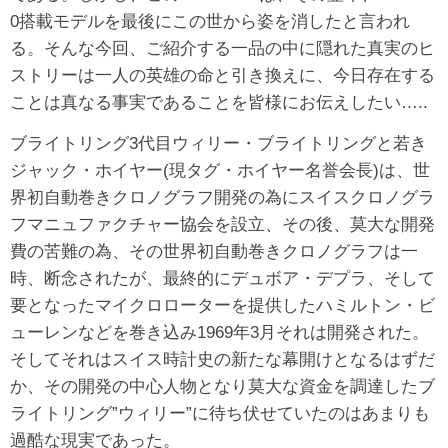
0搭載モデルを最後にこの世から姿を消したと言われ
る。そんな今回、ご紹介する一品の中に隠れた真実のヒ
ストリーは一人の英雄の命と引き換えに、今日存在する
ことは真なる事実であることを皆様にお伝えしたい…..
ブライトリング3代目ウィリー・ブライトリングと若き
ジャック・ホイヤー(現タグ・ホイヤー名誉会長)は、世
界初自動巻きクロノグラフ開発の為にスイスクロノグラ
フマニュファクチャー協会を設立、その後、莫大な開発
費の苦難の為、その世界初自動巻きクロノグラフは一
時、断念されたが、最終的にデュボア・デプラ、そして
要となったマイクロローターを提供したハミルトン・ビ
ューレンなどを巻き込み1969年3月それは開発された。
そしてそれはスイス時計史の新たな幕開けとなるはずだ
か、その開発の中心人物となり莫大な資金を調達したブ
ライトリング”ウィリー”に待ち伏せていたのはあまりも
過酷な現実であった。