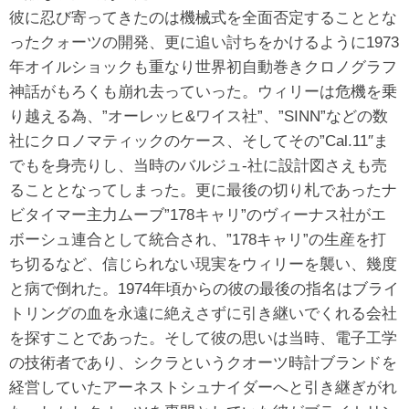
彼に忍び寄ってきたのは機械式を全面否定することとな
ったクォーツの開発、更に追い討ちをかけるように1973
年オイルショックも重なり世界初自動巻きクロノグラフ
神話がもろくも崩れ去っていった。ウィリーは危機を乗
り越える為、”オーレッヒ&ワイス社”、”SINN”などの数
社にクロノマティックのケース、そしてその”Cal.11″ま
でもを身売りし、当時のバルジュ-社に設計図さえも売
ることとなってしまった。更に最後の切り札であったナ
ビタイマー主力ムーブ”178キャリ”のヴィーナス社がエ
ボーシュ連合として統合され、”178キャリ”の生産を打
ち切るなど、信じられない現実をウィリーを襲い、幾度
と病で倒れた。1974年頃からの彼の最後の指名はブライ
トリングの血を永遠に絶えさずに引き継いでくれる会社
を探すことであった。そして彼の思いは当時、電子工学
の技術者であり、シクラというクオーツ時計ブランドを
経営していたアーネストシュナイダーへと引き継ぎがれ