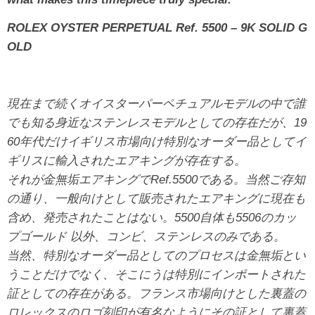
ROLEX OYSTER PERPETUAL Ref. 5500 – 9K SOLID G
OLD
現在まで続くオイスターパーペチュアルモデルの中で誰
でも知る身近なステンレスモデルとしての存在だが、19
60年代だけイギリス市場向け特別なオーダー品としてイ
ギリスに輸入されたエアキングが存在する。
それが金無垢エアキングでRef.5500である。当然ご存知
の通り、一般向けとして販売されたエアキングに現在も
含め、発売されたことはない。5500自体も5506のカッ
プゴールド 以外、コンビ、ステンレスのみである。
当然、特別なオーダー品としてのプロセスは金無垢とい
うことだけでなく、そこにうは特別にインポートされた
証としての存在がある。フランス市場向けとした裏蓋の
ロレックスのロゴ刻印が有名なようにその証として裏蓋