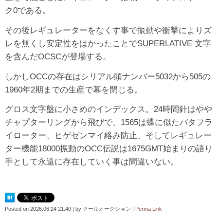
ク0である。
その後レギュレーターをなくす事で振動や衝撃によりズ
レを無くし安定性をはかったことでSUPERLATIVE 文字
を含んだOCSCが登場する。
しかしOCCの存在はシリアル頭ナンバー5032から505の
1960年2期までの生産で幕を閉じる。
グロス文字盤に小さめのインデックス。24時間針はやや
チャプターリングから飛びで、1565は蝶に似たバタフラ
イローター、ヒゲゼンマイ絡み防止、そしてレギュレー
ター機能18000振動のOCC伝説は1675GMT始まりの語り
手として永遠に存在していく事は間違いない。
Posted on
2026.06.24 21:40
|
by
クールオークション
|
Perma Link