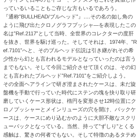
っているいることもご存じな方もいるであろう。
『通称”BULLHEAD/ブルヘッド”』….その名の如し角の
ように飛び出たクロノグラフプッシャ―を表現したこの
名は”Ref.2117”として当時、全世界のコレクターの度肝
を抜き、世界を駆け巡った。そしてそれは、1974年、”R
ef.7101”へと、そのブルヘッド伝説は引き継がれその希
少性から幻とも言われるモデルとなっていったのは言う
までもない。そして今回ご紹介させて頂くのは、その幻
とも言われたブルヘッド”Ref.7101”をご紹介しよう。
その全面ヘアラインで研ぎ澄まされたケースは、未だ旋
盤機を手動で行っていた時代にステンの塊を抉り取り研
磨していくケース形状は、楕円を変形させ12時位置にク
ロノプッシャーとメインリューズの穴を開け、バックケ
ースは、ケースにめり込むかのように大胆不敵なスクリ
ューバックとなっている。当然、持って”ずしり”とくる
感触は、驚きの何者でもない。そして特徴のあるタテめ