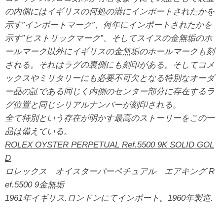
の内側にはイギリスの何処の港にインポートされたかを
示す”インポートマーク”、何年にインポートされたかを
示す”ヒストリックマーク”、そしてスイスの金無垢のホ
ールマーク以外にイギリスの金無垢のホールマークも刻
される。それはラグの裏側にも刻印がある。そしてコメ
ックスやミリタリーにも必要不可欠となる特別なオーダ
ー品の証である同じく内側のセンター部分に存在するラ
グ位置と同じシリアルナンバーが刻印される。
全て特別という存在が明かす最高のストーリーをこの一
品は備えている。
ROLEX OYSTER PERPETUAL Ref.5500 9K SOLID GOL
D
ロレックス オイスターパーペチュアル エアキング R
ef.5500 9金無垢
1961年イギリス.ロンドンにてインポート。1960年製造.