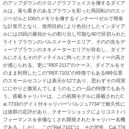
のアップダウンのクロノグラフフェイスを擁するダイア
ルは、落ち着きのあるブラウンを彩った両回転ののエッ
ジベゼルと100のメモリを擁するインナーベゼルで簡単
な計算尺となり、使用目的により色分けしたインダイア
ルには15回の脈拍からの割り出し可能な60で区切られた
ライトブラウンのバルスメーターエリア、そのの先をデ
ィープブラウンのタキメーターエリアが存在し、ダイア
ルにさえもそのディテイルに拘ったクオリティーの高さ
が感じられる。更に”REF.2117”のケース、ダイアルをそ
のまま利用したこの”REF.7101”の特徴でもある6時位置
のスモールセコンドは表示が12であり、思わずその現実
ににやりと微笑んでしまうのもこの一品の特徴でもあろ
う。搭載キャリバーは、この初期モデルに搭載されたC
al.7733のデイト付キャリバー”バルジュ7734”で耐久性に
は抜群の定評があり、クオーツショックによりコストパ
フォーマンスを余儀なくされ開発されたキャリバー名機
である。しかし、この”Ref.7101”は、その翌年、Cal.774