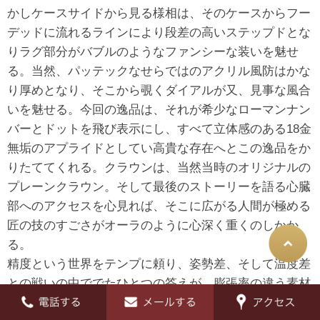
かしケースサイドから見る様相は、そのケースからフー
デッドに流れるラインにより段差の高いステップドとな
りラグ部分がバブルのようなファンシーな装いを魅せ
る。当然、パッテックなせらではのアクリル風防はかな
り厚めとなり、そこから覗くダイアルが又、見事な風合
いを魅せる。今回の逸品は、それが希少なローマンナン
バーとドットを飛び表示にし、すべて立体感のある18金
無垢のアプライドとしてい高貴な存在へとこの逸品をか
りたててくれる。クラウンは、当然当時のオリジナルの
プレーンクラウン。そして最後のストーリーを語る心臓
部へのアクセスを心見れば、そこに広がる人間が極める
匠の技のすごさがオーラのように心深く重くのしかか
る。
精度という世界をテンプに頼り、姿勢差、そして温度差
との戦いの中ででたひとつの答えが、膨張率の違う素材
の特性を活かしテンワに黄銅とスチールの素材を張り合