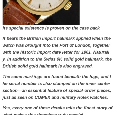
Its special existence is proven on the case back.
It bears the British import hallmark applied when the
watch was brought into the Port of London, together
with the historic import date letter for 1961. Naturall
y, in addition to the Swiss 9K solid gold hallmark, the
British solid gold hallmark is also engraved.
The same markings are found beneath the lugs, and t
he serial number is also stamped on the inner center
section—an essential feature of special-order pieces,
just as seen on COMEX and military Rolex watches.
Yes, every one of these details tells the finest story of
what makes this timepiece truly special.