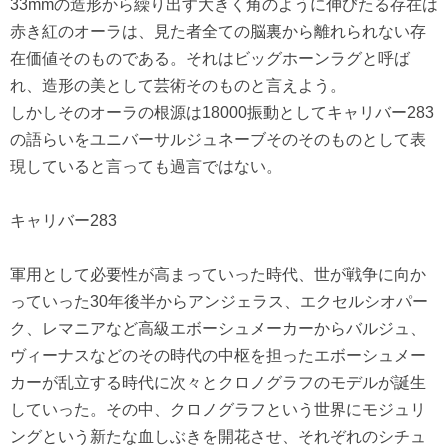
33mmの造形から繰り出す大きく角のように伸びたる存在は
赤き紅のオーラは、見た者全ての脳裏から離れられない存
在価値そのものである。それはビッグホーンラグと呼ば
れ、造形の美として芸術そのものと言えよう。
しかしそのオーラの根源は18000振動としてキャリバー283
の語らいをユニバーサルジュネーブそのそのものとして表
現していると言っても過言ではない。
キャリバー283
軍用として必要性が高まっていった時代、世が戦争に向か
っていった30年後半からアンジェラス、エクセルシオパー
ク、レマニアなど高級エボーシュメーカーからバルジュ、
ヴィーナスなどのその時代の中枢を担ったエボーシュメー
カーが乱立する時代に次々とクロノグラフのモデルが誕生
していった。その中、クロノグラフという世界にモジュリ
ングという新たな血しぶきを開花させ、それぞれのシチュ