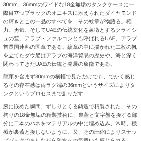
30mm、36mmのワイドな18金無垢のタンクケースに一
際目立つブラックのオニキスに添えられたダイヤモンド
の輝きとこの一品のすべてを、その紋章が物語る。権
力、勇気、そしてUAEの伝統文化を象徴とするクライシ
ュの鷲。アラブ・ファルコンとも呼ばれるUAE、アラブ
首長国連邦の国章である。紋章の中に描かれた二枚の帆
を立てたダウ船はアラブの海洋貿易の歴史や、海と深く
関わってきたUAEの伝統と発展の象徴である。
龍頭を含まず30mmの横幅で見ただけでも、でかく感じ
るその存在感は両ラグ端の36mmというサイズによりタ
ンクというプロセスまで創りだす。
腕に嵌めた瞬間、ずしりとくる鋳造で精製された、その
拘りの18金無垢の精製技術に、裏蓋と文字盤を接する部
分に二本のバネをマテリアルの中に埋め込み、常時、機
械が裏蓋と接しないように、又、その圧縮によりスナッ
プバックでありながら防水への気遣いも感じられる。