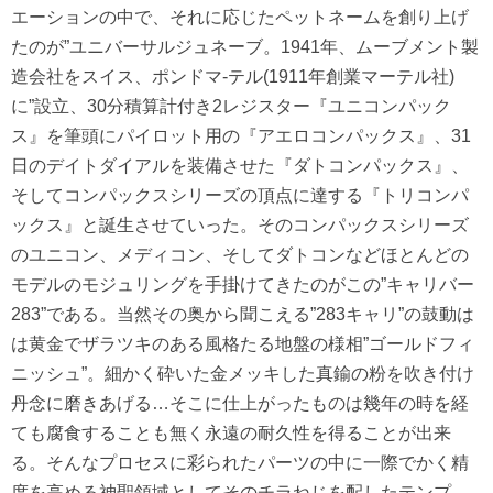
エーションの中で、それに応じたペットネームを創り上げ
たのが”ユニバーサルジュネーブ。1941年、ムーブメント製
造会社をスイス、ポンドマ-テル(1911年創業マーテル社)
に”設立、30分積算計付き2レジスター『ユニコンパック
ス』を筆頭にパイロット用の『アエロコンパックス』、31
日のデイトダイアルを装備させた『ダトコンパックス』、
そしてコンパックスシリーズの頂点に達する『トリコンパ
ックス』と誕生させていった。そのコンパックスシリーズ
のユニコン、メディコン、そしてダトコンなどほとんどの
モデルのモジュリングを手掛けてきたのがこの”キャリバー
283”である。当然その奥から聞こえる”283キャリ”の鼓動は
は黄金でザラツキのある風格たる地盤の様相”ゴールドフィ
ニッシュ”。細かく砕いた金メッキした真鍮の粉を吹き付け
丹念に磨きあげる…そこに仕上がったものは幾年の時を経
ても腐食することも無く永遠の耐久性を得ることが出来
る。そんなプロセスに彩られたパーツの中に一際でかく精
度を高める神聖領域としてそのチラねじを配したテンプ