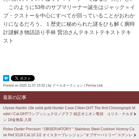
このように53年のサブマリーナー誕生はジャック＝イ
ブ・クストーを中心にすべてが回っていることがおわか
りになるだろう。１歴史に秘められた謎をひも解く腕時
計謎解き物語語り手林 賢治さんテキストテキストテキ
スト
Posted on
2025.11.07 23:32
|
by
クールオークション
|
Perma Link
最新の記事
Ulysse Nardin 18k solid gold Hunter Case Cliber.GHT The first Chronograph M
odel / Cal.GHTワンプッシュクロノグラフ 純正オニオン竜頭 ユリス・ナルダ
ン 18金無垢 入荷
Rolex Oyster Precsion “ OBSERVATORY ” Stainless Steel Cushion Viceroy Ca
se Ref.3116 Cal.10 1/2 オイスタープレシジョン “オブザーバトリー” ステンレ