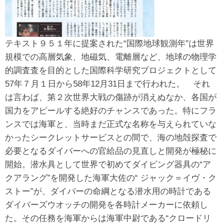
テキスト９５１年に提案された“国際地球観測年”は世界
規模での高層気象、地磁気、電離層など、地球の物理学
的調査査を目的とした国際科学研究プロジェクトとして
57年７月１日から58年12月31日まで行われた。 それ
は言わば、第２次世界大戦の傷跡が消えぬなか、各国が
国力をアピールする絶好のチャンスであった。特にフラ
ンスでは海軍と、当時まだ正式な名称を与えられていな
かったシークレットサービスとの間で、海の地殻探査で
必要となるダイバーへの官給品の見直しと開発が極秘に
開始。潜水具として世界で初めてダイビング器具の“ア
クアラング”を開発した海軍大佐の“ ジャック＝イヴ・ク
ストー”が、ダイバーの命綱となる潜水用の時計である
ダイバーズウオッチの開発を各時計メーカーに依頼し
た。その任務を海軍からは海軍中尉である“クロードリ