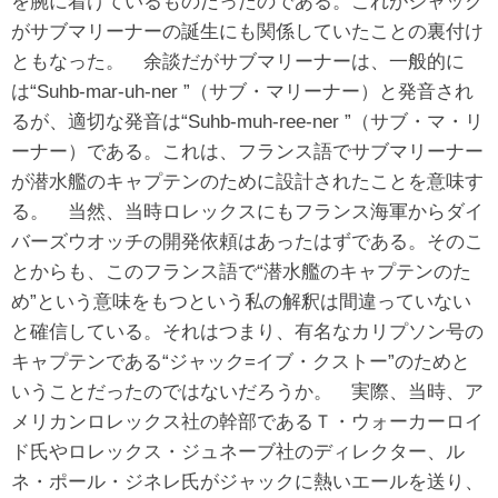
を腕に着けているものだったのである。これがジャック
がサブマリーナーの誕生にも関係していたことの裏付け
ともなった。 余談だがサブマリーナーは、一般的に
は“Suhb-mar-uh-ner ”（サブ・マリーナー）と発音され
るが、適切な発音は“Suhb-muh-ree-ner ”（サブ・マ・リ
ーナー）である。これは、フランス語でサブマリーナー
が潜水艦のキャプテンのために設計されたことを意味す
る。 当然、当時ロレックスにもフランス海軍からダイ
バーズウオッチの開発依頼はあったはずである。そのこ
とからも、このフランス語で“潜水艦のキャプテンのた
め”という意味をもつという私の解釈は間違っていない
と確信している。それはつまり、有名なカリプソン号の
キャプテンである“ジャック=イブ・クストー”のためと
いうことだったのではないだろうか。 実際、当時、ア
メリカンロレックス社の幹部であるＴ・ウォーカーロイ
ド氏やロレックス・ジュネーブ社のディレクター、ル
ネ・ポール・ジネレ氏がジャックに熱いエールを送り、