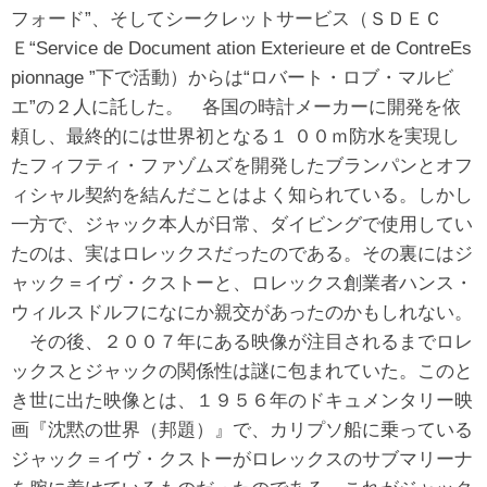
フォード”、そしてシークレットサービス（ＳＤＥＣ
Ｅ“Service de Document ation Exterieure et de ContreEs
pionnage ”下で活動）からは“ロバート・ロブ・マルビ
エ”の２人に託した。 各国の時計メーカーに開発を依
頼し、最終的には世界初となる１ ００ｍ防水を実現し
たフィフティ・ファゾムズを開発したブランパンとオフ
ィシャル契約を結んだことはよく知られている。しかし
一方で、ジャック本人が日常、ダイビングで使用してい
たのは、実はロレックスだったのである。その裏にはジ
ャック＝イヴ・クストーと、ロレックス創業者ハンス・
ウィルスドルフになにか親交があったのかもしれない。
その後、２００７年にある映像が注目されるまでロレ
ックスとジャックの関係性は謎に包まれていた。このと
き世に出た映像とは、１９５６年のドキュメンタリー映
画『沈黙の世界（邦題）』で、カリプソ船に乗っている
ジャック＝イヴ・クストーがロレックスのサブマリーナ