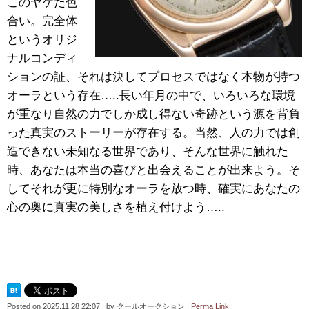
このヤケた色
合い。完全体
というオリジ
ナルコンディ
ションの証、それは決してプロセスではなく本物が持つ
オーラという存在…..長い年月の中で、いろいろな環境
が重なり自然の力でしか成し得ない奇跡という源を背負
った真実のストーリーが存在する。当然、人の力では創
造できない未知なる世界であり、そんな世界に触れた
時、あなたは本当の喜びと出会えることが出来よう。そ
してそれが更に特別なオーラを放つ時、確実にあなたの
心の奥に真実の美しさを植え付けよう…..
Posted on
2025.11.28 22:07
|
by
クールオークション
|
Perma Link