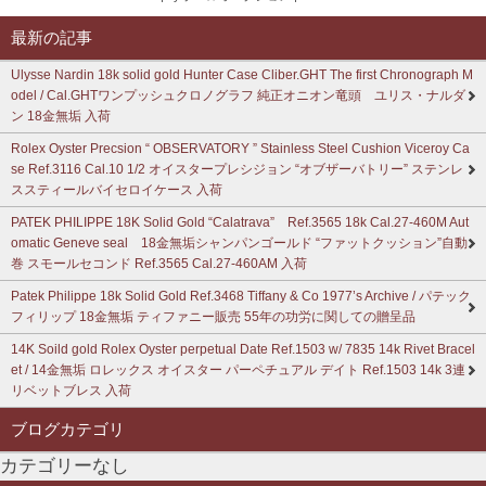
最新の記事
Ulysse Nardin 18k solid gold Hunter Case Cliber.GHT The first Chronograph M
odel / Cal.GHTワンプッシュクロノグラフ 純正オニオン竜頭 ユリス・ナルダ
ン 18金無垢 入荷
Rolex Oyster Precsion “ OBSERVATORY ” Stainless Steel Cushion Viceroy Ca
se Ref.3116 Cal.10 1/2 オイスタープレシジョン “オブザーバトリー” ステンレ
ススティールバイセロイケース 入荷
PATEK PHILIPPE 18K Solid Gold “Calatrava” Ref.3565 18k Cal.27-460M Aut
omatic Geneve seal 18金無垢シャンパンゴールド “ファットクッション”自動
巻 スモールセコンド Ref.3565 Cal.27-460AM 入荷
Patek Philippe 18k Solid Gold Ref.3468 Tiffany & Co 1977’s Archive / パテック
フィリップ 18金無垢 ティファニー販売 55年の功労に関しての贈呈品
14K Soild gold Rolex Oyster perpetual Date Ref.1503 w/ 7835 14k Rivet Bracel
et / 14金無垢 ロレックス オイスター パーペチュアル デイト Ref.1503 14k 3連
リベットブレス 入荷
ブログカテゴリ
カテゴリーなし