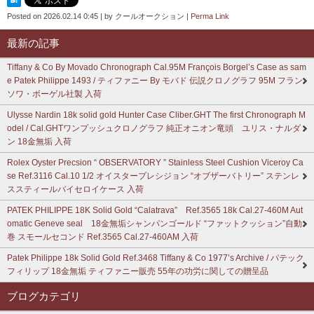
Posted on
2026.02.14 0:45
|
by
クールオークション
|
Perma Link
最新の記事
Tiffany & Co By Movado Chronograph Cal.95M François Borgel’s Case as sam
e Patek Philippe 1493 / ティファニー By モバド 伝説クロノグラフ 95M フラン
ソワ・ボーゲル社製 入荷
Ulysse Nardin 18k solid gold Hunter Case Cliber.GHT The first Chronograph M
odel / Cal.GHTワンプッシュクロノグラフ 純正オニオン竜頭 ユリス・ナルダ
ン 18金無垢 入荷
Rolex Oyster Precsion “ OBSERVATORY ” Stainless Steel Cushion Viceroy Ca
se Ref.3116 Cal.10 1/2 オイスタープレシジョン “オブザーバトリー” ステンレ
ススティールバイセロイケース 入荷
PATEK PHILIPPE 18K Solid Gold “Calatrava” Ref.3565 18k Cal.27-460M Aut
omatic Geneve seal 18金無垢シャンパンゴールド “ファットクッション”自動
巻 スモールセコンド Ref.3565 Cal.27-460AM 入荷
Patek Philippe 18k Solid Gold Ref.3468 Tiffany & Co 1977’s Archive / パテック
フィリップ 18金無垢 ティファニー販売 55年の功労に関しての贈呈品
ブログカテゴリ