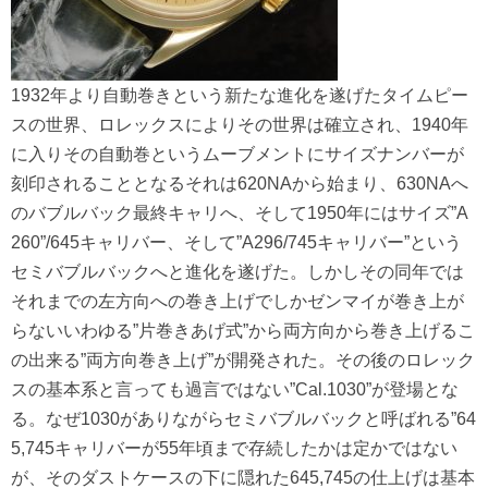
1932年より自動巻きという新たな進化を遂げたタイムピー
スの世界、ロレックスによりその世界は確立され、1940年
に入りその自動巻というムーブメントにサイズナンバーが
刻印されることとなるそれは620NAから始まり、630NAへ
のバブルバック最終キャリへ、そして1950年にはサイズ”A
260”/645キャリバー、そして”A296/745キャリバー”という
セミバブルバックへと進化を遂げた。しかしその同年では
それまでの左方向への巻き上げでしかゼンマイが巻き上が
らないいわゆる”片巻きあげ式”から両方向から巻き上げるこ
の出来る”両方向巻き上げ”が開発された。その後のロレック
スの基本系と言っても過言ではない”Cal.1030”が登場とな
る。なぜ1030がありながらセミバブルバックと呼ばれる”64
5,745キャリバーが55年頃まで存続したかは定かではない
が、そのダストケースの下に隠れた645,745の仕上げは基本