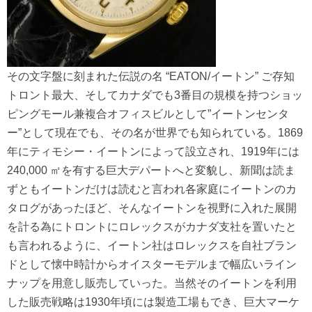
その文字盤に刻まれた伝説の名 “EATON/イートン” ご存知
トロント最大、そしてカナダでも3番目の規模を持つショッ
ピングモール兼複合オフィスビルとして”イートンセンタ
ー”として現在でも、その名が世界でも知られている。1869
年にティモシー・イートンによって設立され、1919年には
240,000 ㎡を有する巨大デパートへと変貌し、新聞は読ま
ずともイートンだけは読むと言われ各家庭にイートンのカ
タログがあったほど、そんなイートンを視野に入れた展開
を計る為にトロントにロレックスがカナダ支社を置いたと
も言われるように、イートン社はロレックスを自社ブラン
ドとして懐中時計からオイスターモデルまで幅広いライン
ナップを用意し販売していった。当然そのイートンを利用
した販売戦略は1930年頃には製造工場もでき、巨大マーケ