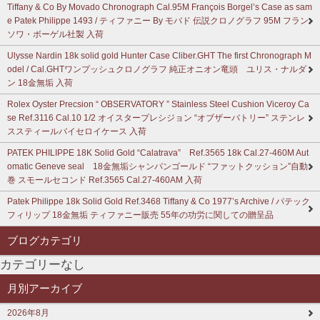
Tiffany & Co By Movado Chronograph Cal.95M François Borgel’s Case as sam
e Patek Philippe 1493 / ティファニー By モバド 伝説クロノグラフ 95M フラン
ソワ・ボーゲル社製 入荷
Ulysse Nardin 18k solid gold Hunter Case Cliber.GHT The first Chronograph M
odel / Cal.GHTワンプッシュクロノグラフ 純正オニオン竜頭 ユリス・ナルダ
ン 18金無垢 入荷
Rolex Oyster Precsion “ OBSERVATORY ” Stainless Steel Cushion Viceroy Ca
se Ref.3116 Cal.10 1/2 オイスタープレシジョン “オブザーバトリー” ステンレ
ススティールバイセロイケース 入荷
PATEK PHILIPPE 18K Solid Gold “Calatrava” Ref.3565 18k Cal.27-460M Aut
omatic Geneve seal 18金無垢シャンパンゴールド “ファットクッション”自動
巻 スモールセコンド Ref.3565 Cal.27-460AM 入荷
Patek Philippe 18k Solid Gold Ref.3468 Tiffany & Co 1977’s Archive / パテック
フィリップ 18金無垢 ティファニー販売 55年の功労に関しての贈呈品
ブログカテゴリ
カテゴリーなし
月別アーカイブ
2026年8月