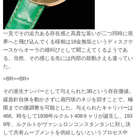
一見でその迫力ある存在感と高貴な装いが二つ同時に視
界へと飛び込んでくる様相は18金無垢というディスクケ
ースからオーラの雄叫びとして聞こえてくるようであ
る。当然、その感じる先には内部の鼓動さえも違ってい
た。
<BR><BR>
その派生ナンバーとして与えられた3Bという存在価値。
緩急針自体を動かさずに扇円状のネジを回すことで、極
限までの微調整を可能とした。与えられたキャリバーは
466。時をして1938年ルクルト408キャリが誕生し、193
9年、ルクルトがヴァシュロンコンスタンタンに対し決
して共有ムーブメントを供給しないというプロセス中