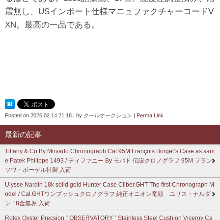
震無し、USインポート仕様マニュファクチャーコードV
XN。最高の一品である。
Posted on
2026.02.14 21:18
|
by
クールオークション
|
Perma Link
最新の記事
Tiffany & Co By Movado Chronograph Cal.95M François Borgel’s Case as sam
e Patek Philippe 1493 / ティファニー By モバド 伝説クロノグラフ 95M フラン
ソワ・ボーゲル社製 入荷
Ulysse Nardin 18k solid gold Hunter Case Cliber.GHT The first Chronograph M
odel / Cal.GHTワンプッシュクロノグラフ 純正オニオン竜頭 ユリス・ナルダ
ン 18金無垢 入荷
Rolex Oyster Precsion “ OBSERVATORY ” Stainless Steel Cushion Viceroy Ca