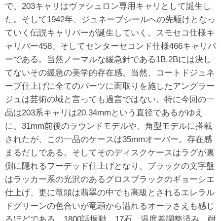
で、203キャリはヴァシュロン専用キャリとして誕生し
た。そして1942年、ジュネーブシールへの先駆けとなっ
ていく伝説キャリバーが誕生していく。スモセコ仕様キ
ャリバー458。そしてセンターセコンド仕様466キャリバ
ーである。当然ノーマルな緩急針である1B,2Bには決し
てないその緩急の美学的存在感。当然、コートドジュネ
ーブ仕上げに全てのパーツに面取りを施したアングラー
ジュは芸術の域と言っても過言ではない。特に今回の一
品は203系キャリは20.34mmという直径であるがゆえ
に、31mm前後のラウンドモデルや、角型モデルに搭載
されたが、この一品のケースは35mmオーバー。存在感
まるだしである。そしてそのディスクケースはラグが裏
側に隠れるフーデッド仕上げとなり、ブラックの文字盤
はラッカー系の光沢のあるグロスブラックのギョーシエ
仕上げ、更に竜頭は翡翠の中でも高級とされるエレラル
ドグリーンの色合いが竜頭から溢れるオーラさえも感じ
るほどである。1800話振動、17石、温度差調整済み、耐