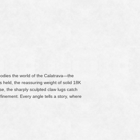
bodies the world of the Calatrava—the
s held, the reassuring weight of solid 18K
se, the sharply sculpted claw lugs catch
efinement. Every angle tells a story, where