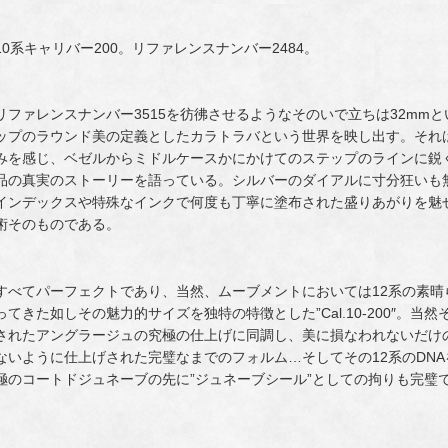
10系キャリバー200。リファレンスナンバー2484。
リファレンスナンバー3515を彷彿させるようなそのいで立ちは32mm
ップのラウンド美の定義としたカラトラバという世界を映し出す。それ
みを感じ、ベゼルからミドルケースかにかけてのステップのラインに鋭
品の真実のストーリーを語っている。シルバーのダイアルに寸分狂いも
インデックスや特殊なインクで何度も丁寧に塗布された盛りあがりを魅
術そのものである。
すべてパーフェクトであり、当然、ムーブメントにおいては12系の素晴
ってきた如しその魅力的サイズを独特の特徴とした”Cal.10-200″。
されたアングラージュの究極の仕上げに同調し、美に損なわれないだけ
ないように仕上げされた完璧なまでのフォルム…そしてその12系のDN
極のコートドジュネーブの先に”ジュネーブシール”としての拘りも完璧