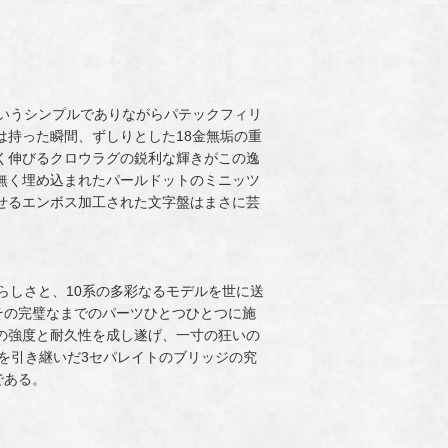
というシンプルでありながらパテックフィリ
は持った瞬間、ずしりとした18金無垢の重
く伸びるクロウラグの鋭利な輝きがこの逸
無く埋め込まれたパールドットのミニッツ
せるエンボス加工された文字盤はまさに芸
らしさと、10系の多彩なるモデルを世に送
当然その完璧なまでのパーツひとつひとつに施
の強度と耐久性を成し遂げ、一寸の狂いの
Aを引き継いだ3セパレイトのブリッジの究
である。