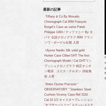
最新の記事
Tiffany & Co By Movado
Chronograph Cal.95M François
Borgel’s Case as same Patek
Philippe 1493 / ティファニー By モ
バド 伝説クロノグラフ 95M フラン
ソワ・ボーゲル社製 入荷
Ulysse Nardin 18k solid gold
Hunter Case Cliber.GHT The first
Chronograph Model / Cal.GHTワン
プッシュクロノグラフ 純正オニオ
ン竜頭 ユリス・ナルダン 18金無
垢 入荷
Rolex Oyster Precsion “
OBSERVATORY ” Stainless Steel
Cushion Viceroy Case Ref.3116
Cal.10 1/2 オイスタープレシジョン
“オブザーバトリー” ステンレスステ