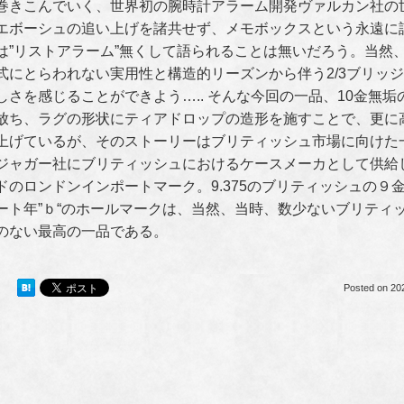
巻きこんでいく、世界初の腕時計アラーム開発ヴァルカン社の
エボーシュの追い上げを諸共せず、メモボックスという永遠に
は”リストアラーム”無くして語られることは無いだろう。当然、
式にとらわれない実用性と構造的リーズンから伴う2/3ブリッ
しさを感じることができよう….. そんな今回の一品、10金無
放ち、ラグの形状にティアドロップの造形を施すことで、更に
上げているが、そのストーリーはブリティッシュ市場に向けた一品
ジャガー社にブリティッシュにおけるケースメーカとして供給
ドのロンドンインポートマーク。9.375のブリティッシュの９金
ート年”ｂ“のホールマークは、当然、当時、数少ないブリティ
のない最高の一品である。
Posted on
20