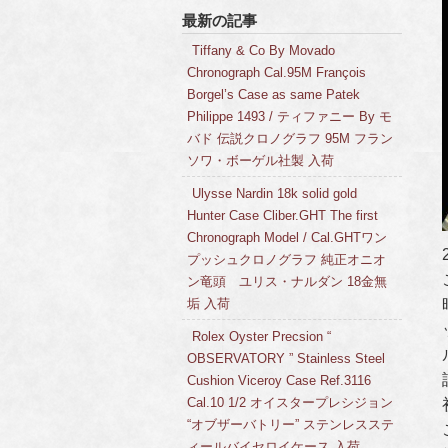
最新の記事
Tiffany & Co By Movado
Chronograph Cal.95M François
Borgel’s Case as same Patek
Philippe 1493 / ティファニー By モ
バド 伝説クロノグラフ 95M フラン
ソワ・ボーゲル社製 入荷
Ulysse Nardin 18k solid gold
Hunter Case Cliber.GHT The first
Chronograph Model / Cal.GHTワン
プッシュクロノグラフ 純正オニオ
ン竜頭 ユリス・ナルダン 18金無
垢 入荷
Rolex Oyster Precsion “
OBSERVATORY ” Stainless Steel
Cushion Viceroy Case Ref.3116
Cal.10 1/2 オイスタープレシジョン
“オブザーバトリー” ステンレスステ
ィールバイセロイケース 入荷