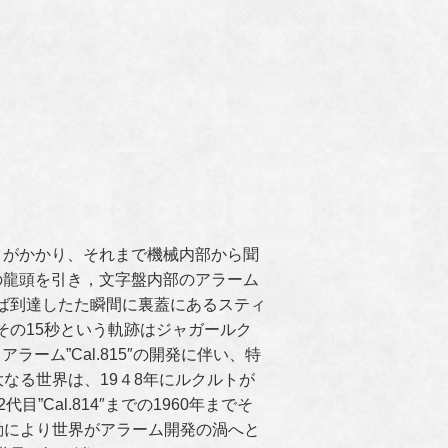
クがかかり、それまで機械内部から聞
の龍頭を引き，文字盤内部のアラーム
ば到達したた瞬間に裏蓋にあるスティ
その15秒という軌跡はジャガールク
ーム”Cal.815″の開発に伴い、特
なる世界は、19４8年にルクルトが
目”Cal.814″までの1960年までそ
動により世界がアラーム開発の渦へと