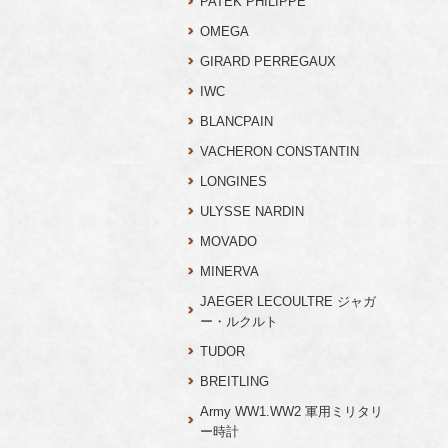
PATEK PHILIPPE
OMEGA
GIRARD PERREGAUX
IWC
BLANCPAIN
VACHERON CONSTANTIN
LONGINES
ULYSSE NARDIN
MOVADO
MINERVA
JAEGER LECOULTRE ジャガ
ー・ルクルト
TUDOR
BREITLING
Army WW1.WW2 軍用ミリタリ
ー時計