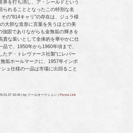
世界を打ち消し、ア・シールドという
語られることとなったこの特別な名
その”814キャリ”の存在は、ジュラ様
ジの大胆な造形に言葉を失うほどの美
垢の強固でありながらも金無垢の輝きを
高貴な装いとして全体的を華やかに仕
で、1950年から1960年頃まで、
したデ・トレヴァース社製“にレパー
無垢ホールマークに、1957年インポ
ッシュ仕様の一品は市場に出回ること
26.01.07 20:45
|
by
クールオークション
|
Perma Link