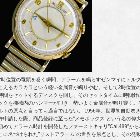
2時位置の竜頭を巻く瞬間、アラームを鳴らすゼンマイにトル
こえるカラカラという軽い金属音が鳴りやむ。そして2時位置
時間をセットするディスクを回し、そのセットタイムに時間針
ックを機械内のハンマーが叩き、勢いよく金属音が鳴り響く。
ルトの原点と言っても過言ではない。 1956年、世界初自動巻きアラ
許申請した際、商品登録に至った”メモボックス”という名の偉大
初めてアラーム時計を開発したファーストキャリ”Cal.489″から2代
こに名づけられた”リストアラーム”の世界を原点とし、その発